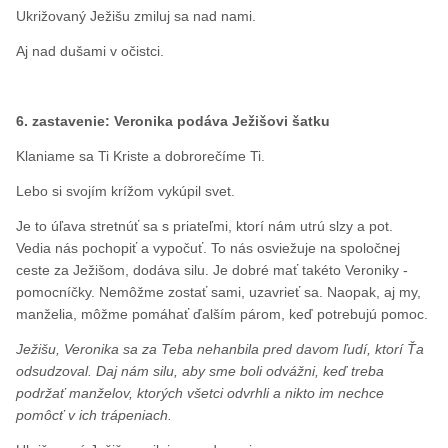
Ukrižovaný Ježišu zmiluj sa nad nami.
Aj nad dušami v očistci.
6. zastavenie: Veronika podáva Ježišovi šatku
Klaniame sa Ti Kriste a dobrorečíme Ti.
Lebo si svojím krížom vykúpil svet.
Je to úľava stretnúť sa s priateľmi, ktorí nám utrú slzy a pot.
Vedia nás pochopiť a vypočuť. To nás osviežuje na spoločnej
ceste za Ježišom, dodáva silu. Je dobré mať takéto Veroniky -
pomocníčky. Nemôžme zostať sami, uzavrieť sa. Naopak, aj my,
manželia, môžme pomáhať ďalším párom, keď potrebujú pomoc.
Ježišu, Veronika sa za Teba nehanbila pred davom ľudí, ktorí Ťa
odsudzoval. Daj nám silu, aby sme boli odvážni, keď treba
podržať manželov, ktorých všetci odvrhli a nikto im nechce
pomôcť v ich trápeniach.