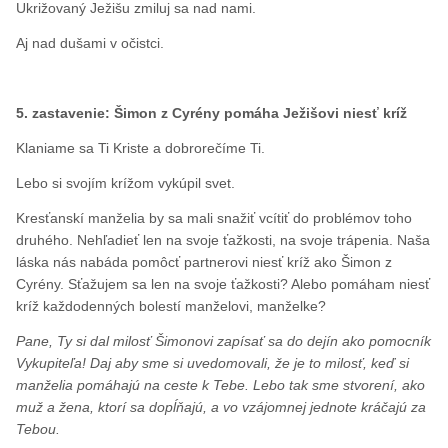
Ukrižovaný Ježišu zmiluj sa nad nami.
Aj nad dušami v očistci.
5. zastavenie: Šimon z Cyrény pomáha Ježišovi niesť kríž
Klaniame sa Ti Kriste a dobrorečíme Ti.
Lebo si svojím krížom vykúpil svet.
Kresťanskí manželia by sa mali snažiť vcítiť do problémov toho
druhého. Nehľadieť len na svoje ťažkosti, na svoje trápenia. Naša
láska nás nabáda pomôcť partnerovi niesť kríž ako Šimon z
Cyrény. Sťažujem sa len na svoje ťažkosti? Alebo pomáham niesť
kríž každodenných bolestí manželovi, manželke?
Pane, Ty si dal milosť Šimonovi zapísať sa do dejín ako pomocník
Vykupiteľa! Daj aby sme si uvedomovali, že je to milosť, keď si
manželia pomáhajú na ceste k Tebe. Lebo tak sme stvorení, ako
muž a žena, ktorí sa dopĺňajú, a vo vzájomnej jednote kráčajú za
Tebou.