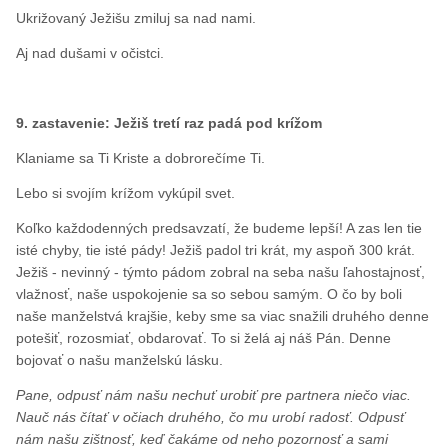
Ukrižovaný Ježišu zmiluj sa nad nami.
Aj nad dušami v očistci.
9. zastavenie: Ježiš tretí raz padá pod krížom
Klaniame sa Ti Kriste a dobrorečíme Ti.
Lebo si svojím krížom vykúpil svet.
Koľko každodenných predsavzatí, že budeme lepší! A zas len tie
isté chyby, tie isté pády! Ježiš padol tri krát, my aspoň 300 krát.
Ježiš - nevinný - týmto pádom zobral na seba našu ľahostajnosť,
vlažnosť, naše uspokojenie sa so sebou samým. O čo by boli
naše manželstvá krajšie, keby sme sa viac snažili druhého denne
potešiť, rozosmiať, obdarovať. To si želá aj náš Pán. Denne
bojovať o našu manželskú lásku.
Pane, odpusť nám našu nechuť urobiť pre partnera niečo viac.
Nauč nás čítať v očiach druhého, čo mu urobí radosť. Odpusť
nám našu zištnosť, keď čakáme od neho pozornosť a sami