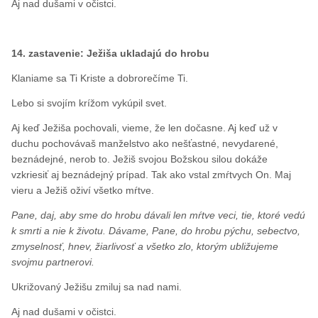
Aj nad dušami v očistci.
14. zastavenie: Ježiša ukladajú do hrobu
Klaniame sa Ti Kriste a dobrorečíme Ti.
Lebo si svojím krížom vykúpil svet.
Aj keď Ježiša pochovali, vieme, že len dočasne. Aj keď už v
duchu pochovávaš manželstvo ako nešťastné, nevydarené,
beznádejné, nerob to. Ježiš svojou Božskou silou dokáže
vzkriesiť aj beznádejný prípad. Tak ako vstal zmŕtvych On. Maj
vieru a Ježiš oživí všetko mŕtve.
Pane, daj, aby sme do hrobu dávali len mŕtve veci, tie, ktoré vedú
k smrti a nie k životu. Dávame, Pane, do hrobu pýchu, sebectvo,
zmyselnosť, hnev, žiarlivosť a všetko zlo, ktorým ubližujeme
svojmu partnerovi.
Ukrižovaný Ježišu zmiluj sa nad nami.
Aj nad dušami v očistci.