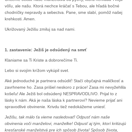
vôľu, ale našu. Ktorá nechce kráčať s Tebou, ale hľadá bočné
chodníčky nepravdy a sebectva. Pane, sme slabí, pomôž našej
krehkosti. Amen.
Ukrižovaný Ježišu zmiluj sa nad nami.
1. zastavenie: Ježiš je odsúdený na smrť
Klaniame sa Ti Kriste a dobrorečíme Ti.
Lebo si svojím krížom vykúpil svet.
Aké jednoduché je partnera odsúdiť! Stačí obyčajná maličkosť a
zavrhneme ho. Zasa prišiel neskoro z práce! Zasa mi nevyžehlila
košeľu! Ale Ježiš bol odsúdený NESPRAVODLIVO. Prijal to z
lásky k nám. Aká je naša láska k partnerovi? Nevieme prijať ani
spravodlivé obvinenie. Krivdu tiež nedokážeme uniesť.
Ježišu, tak málo ťa vieme nasledovať! Odpusť nám naše
obvinenia voči manželovi, manželke! Odpusť aj tým, ktorí kritizujú
kresťanské manželstvá pre ich spôsob života! Spôsob života,