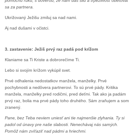
pomocnú ruku, s dôverou, že nám dáš silu a trpezlivosť obetovať
sa za partnera.
Ukrižovaný Ježišu zmiluj sa nad nami.
Aj nad dušami v očistci.
3. zastavenie: Ježiš prvý raz padá pod krížom
Klaniame sa Ti Kriste a dobrorečíme Ti.
Lebo si svojím krížom vykúpil svet.
Prvé odhalenia nedostatkov manžela, manželky. Prvé
pochybnosti a nedôvera partnerovi. To sú prvé pády. Kritika
manžela, manželky pred rodičmi, pred deťmi. Tak ako ja padám
prvý raz, bolia ma prvé pády toho druhého. Sám zraňujem a som
zranený.
Pane, bez Teba neviem uniesť ani tie najmenšie zlyhania. Ty si
padol od únavy pre naše slabosti. Nenechávaj nás samých.
Pomôž nám zvíťaziť nad pádmi a hriechmi.