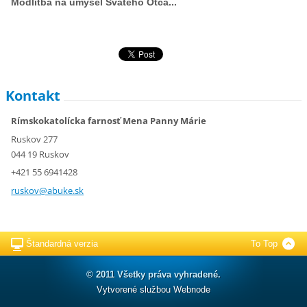
Modlitba na úmysel Svätého Otca...
Kontakt
Rímskokatolícka farnosť Mena Panny Márie
Ruskov 277
044 19 Ruskov
+421 55 6941428
ruskov@a
buke.sk
Štandardná verzia
To Top
© 2011 Všetky práva vyhradené.
Vytvorené službou
Webnode