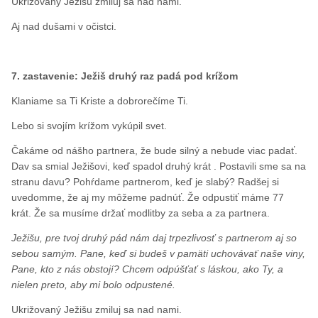
Ukrižovaný Ježišu zmiluj sa nad nami.
Aj nad dušami v očistci.
7. zastavenie: Ježiš druhý raz padá pod krížom
Klaniame sa Ti Kriste a dobrorečíme Ti.
Lebo si svojím krížom vykúpil svet.
Čakáme od nášho partnera, že bude silný a nebude viac padať.
Dav sa smial Ježišovi, keď spadol druhý krát . Postavili sme sa na
stranu davu? Pohŕdame partnerom, keď je slabý? Radšej si
uvedomme, že aj my môžeme padnúť. Že odpustiť máme 77
krát. Že sa musíme držať modlitby za seba a za partnera.
Ježišu, pre tvoj druhý pád nám daj trpezlivosť s partnerom aj so
sebou samým. Pane, keď si budeš v pamäti uchovávať naše viny,
Pane, kto z nás obstojí? Chcem odpúšťať s láskou, ako Ty, a
nielen preto, aby mi bolo odpustené.
Ukrižovaný Ježišu zmiluj sa nad nami.