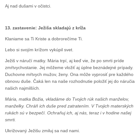
Aj nad dušami v očistci.
13. zastavenie: Ježiša skladajú z kríža
Klaniame sa Ti Kriste a dobrorečíme Ti.
Lebo si svojím krížom vykúpil svet.
Ježiš v náručí matky. Mária trpí, aj keď vie, že po smrti príde
zmŕtvychvstanie. Jej môžeme vložiť aj úplne beznádejné prípady.
Duchovne mŕtvych mužov, ženy. Ona môže vyprosiť pre každého
obnovu duše. Čaká len na naše rozhodnutie položiť jej do náručia
našich najmilších.
Mária, matka Božia, vkladáme do Tvojich rúk našich manželov,
manželky. Chráň ich duše pred zatratením. V Tvojich materských
rukách sú v bezpečí. Ochraňuj ich, aj nás, teraz i v hodine našej
smrti.
Ukrižovaný Ježišu zmiluj sa nad nami.