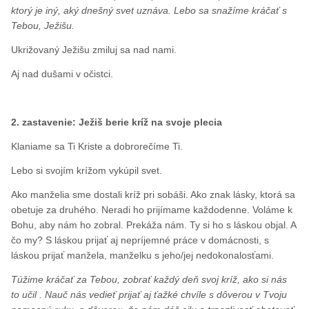
ktorý je iný, aký dnešný svet uznáva. Lebo sa snažíme kráčať s
Tebou, Ježišu.
Ukrižovaný Ježišu zmiluj sa nad nami.
Aj nad dušami v očistci.
2. zastavenie: Ježiš berie kríž na svoje plecia
Klaniame sa Ti Kriste a dobrorečíme Ti.
Lebo si svojím krížom vykúpil svet.
Ako manželia sme dostali kríž pri sobáši. Ako znak lásky, ktorá sa
obetuje za druhého. Neradi ho prijímame každodenne. Voláme k
Bohu, aby nám ho zobral. Prekáža nám. Ty si ho s láskou objal. A
čo my? S láskou prijať aj nepríjemné práce v domácnosti, s
láskou prijať manžela, manželku s jeho/jej nedokonalosťami.
Túžime kráčať za Tebou, zobrať každý deň svoj kríž, ako si nás
to učil . Nauč nás vedieť prijať aj ťažké chvíle s dôverou v Tvoju