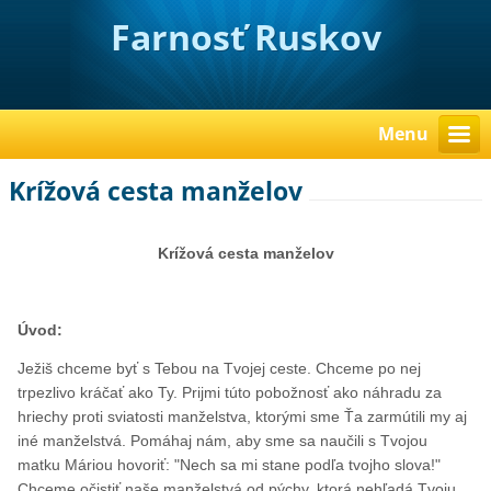
Farnosť Ruskov
Menu
Krížová cesta manželov
Krížová cesta manželov
Úvod:
Ježiš chceme byť s Tebou na Tvojej ceste. Chceme po nej
trpezlivo kráčať ako Ty. Prijmi túto pobožnosť ako náhradu za
hriechy proti sviatosti manželstva, ktorými sme Ťa zarmútili my aj
iné manželstvá. Pomáhaj nám, aby sme sa naučili s Tvojou
matku Máriou hovoriť: "Nech sa mi stane podľa tvojho slova!"
Chceme očistiť naše manželstvá od pýchy, ktorá nehľadá Tvoju