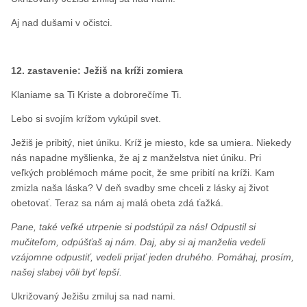
Aj nad dušami v očistci.
12. zastavenie: Ježiš na kríži zomiera
Klaniame sa Ti Kriste a dobrorečíme Ti.
Lebo si svojím krížom vykúpil svet.
Ježiš je pribitý, niet úniku. Kríž je miesto, kde sa umiera. Niekedy
nás napadne myšlienka, že aj z manželstva niet úniku. Pri
veľkých problémoch máme pocit, že sme pribití na kríži. Kam
zmizla naša láska? V deň svadby sme chceli z lásky aj život
obetovať. Teraz sa nám aj malá obeta zdá ťažká.
Pane, také veľké utrpenie si podstúpil za nás! Odpustil si
mučiteľom, odpúšťaš aj nám. Daj, aby si aj manželia vedeli
vzájomne odpustiť, vedeli prijať jeden druhého. Pomáhaj, prosím,
našej slabej vôli byť lepší.
Ukrižovaný Ježišu zmiluj sa nad nami.