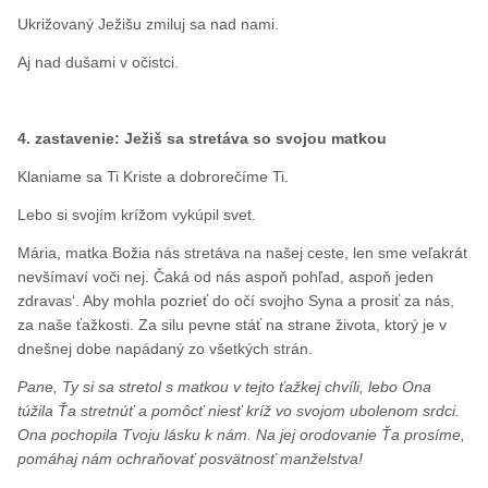
Ukrižovaný Ježišu zmiluj sa nad nami.
Aj nad dušami v očistci.
4. zastavenie: Ježiš sa stretáva so svojou matkou
Klaniame sa Ti Kriste a dobrorečíme Ti.
Lebo si svojím krížom vykúpil svet.
Mária, matka Božia nás stretáva na našej ceste, len sme veľakrát
nevšímaví voči nej. Čaká od nás aspoň pohľad, aspoň jeden
zdravas‘. Aby mohla pozrieť do očí svojho Syna a prosiť za nás,
za naše ťažkosti. Za silu pevne stáť na strane života, ktorý je v
dnešnej dobe napádaný zo všetkých strán.
Pane, Ty si sa stretol s matkou v tejto ťažkej chvíli, lebo Ona
túžila Ťa stretnúť a pomôcť niesť kríž vo svojom ubolenom srdci.
Ona pochopila Tvoju lásku k nám. Na jej orodovanie Ťa prosíme,
pomáhaj nám ochraňovať posvätnosť manželstva!