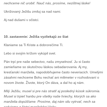
nechceme nič urobiť. Nauč nás, prosíme, nezištnej láske!
Ukrižovaný Ježišu zmiluj sa nad nami.
Aj nad dušami v očistci.
10. zastavenie: Ježiša vyzliekajú zo šiat
Klaniame sa Ti Kriste a dobrorečíme Ti.
Lebo si svojím krížom vykúpil svet.
Pán trpí pre naše sebectvo, našu zmyselnosť. Ju si často
zamieňame so skutočnou láskou sebadarovania. Aj my,
kresťanskí manželia, napodobňujeme často neveriacich. Umelými
zásahmi nechceme Bohu nechať ani milimeter v rozhodovaní o
novom živote. Živote, ktorý On dáva, a dal ho aj nám.
Milý Ježišu, musel si pre nás stratiť aj posledný kúsok súkromia.
Musel si trpieť hanbu pre všetky naše hriechy, ktorých sa ako
manželia dopúšťame. Prosíme, daj nám silu vytrvať, nech sa
radujeme z čistej manželskej lásky.