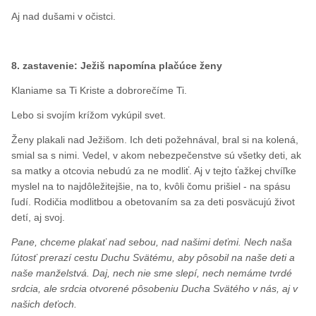
Aj nad dušami v očistci.
8. zastavenie: Ježiš napomína plačúce ženy
Klaniame sa Ti Kriste a dobrorečíme Ti.
Lebo si svojím krížom vykúpil svet.
Ženy plakali nad Ježišom. Ich deti požehnával, bral si na kolená,
smial sa s nimi. Vedel, v akom nebezpečenstve sú všetky deti, ak
sa matky a otcovia nebudú za ne modliť. Aj v tejto ťažkej chvíľke
myslel na to najdôležitejšie, na to, kvôli čomu prišiel - na spásu
ľudí. Rodičia modlitbou a obetovaním sa za deti posväcujú život
detí, aj svoj.
Pane, chceme plakať nad sebou, nad našimi deťmi. Nech naša
ľútosť prerazí cestu Duchu Svätému, aby pôsobil na naše deti a
naše manželstvá. Daj, nech nie sme slepí, nech nemáme tvrdé
srdcia, ale srdcia otvorené pôsobeniu Ducha Svätého v nás, aj v
našich deťoch.