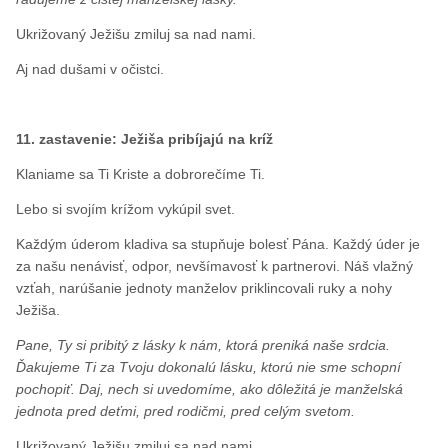
Ukrižovaný Ježišu zmiluj sa nad nami.
Aj nad dušami v očistci.
11. zastavenie: Ježiša pribíjajú na kríž
Klaniame sa Ti Kriste a dobrorečíme Ti.
Lebo si svojím krížom vykúpil svet.
Každým úderom kladiva sa stupňuje bolesť Pána. Každý úder je
za našu nenávisť, odpor, nevšímavosť k partnerovi. Náš vlažný
vzťah, narúšanie jednoty manželov priklincovali ruky a nohy
Ježiša.
Pane, Ty si pribitý z lásky k nám, ktorá preniká naše srdcia.
Ďakujeme Ti za Tvoju dokonalú lásku, ktorú nie sme schopní
pochopiť. Daj, nech si uvedomíme, ako dôležitá je manželská
jednota pred deťmi, pred rodičmi, pred celým svetom.
Ukrižovaný Ježišu zmiluj sa nad nami.