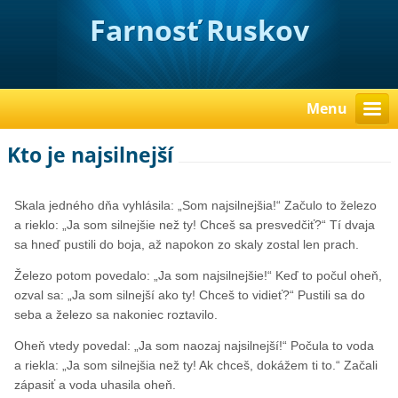
Farnosť Ruskov
Menu
Kto je najsilnejší
Skala jedného dňa vyhlásila: „Som najsilnejšia!“ Začulo to železo
a rieklo: „Ja som silnejšie než ty! Chceš sa presvedčiť?“ Tí dvaja
sa hneď pustili do boja, až napokon zo skaly zostal len prach.
Železo potom povedalo: „Ja som najsilnejšie!“ Keď to počul oheň,
ozval sa: „Ja som silnejší ako ty! Chceš to vidieť?“ Pustili sa do
seba a železo sa nakoniec roztavilo.
Oheň vtedy povedal: „Ja som naozaj najsilnejší!“ Počula to voda
a riekla: „Ja som silnejšia než ty! Ak chceš, dokážem ti to.“ Začali
zápasiť a voda uhasila oheň.