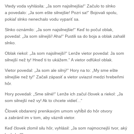
Vtedy voda vyhlásila: „Ja som najsilnejšia!“ Začulo to slnko
a povedalo: „Ja som ešte silnejšie! Pozri sa!“ Bojovali spolu,
pokiaľ slnko nenechalo vodu vypariť sa.
Slnko oznámilo: „Ja som najsilnejšie!“ Keď to počul oblak,
povedal: „Ja som silnejší! Aha!“ Pustili sa do boja a oblak zahalil
slnko.
Oblak riekol: „Ja som najsilnejší!“ Lenže vietor povedal: Ja som
silnejší než ty! Hneď ti to ukážem.“ A vietor odfúkol oblak.
Vietor povedal: „Ja som ale silný!“ Hory na to: „My sme ešte
silnejšie než ty!“ Začali zápasiť a vietor uviazol medzi hrebeňmi
hôr.
Hory povedali: „Sme silné!“ Lenže ich začul človek a riekol: „Ja
som silnejší než vy! Ak to chcete vidieť...“
Človek obdarený prenikavým umom vyhĺbil do hôr otvory
a zabránil im v tom, aby väznili vietor.
Keď človek zlomil silu hôr, vyhlásil: „Ja som najmocnejší tvor, aký