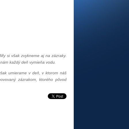
. My si však zvykneme aj na zázraky.
h nám každý deň vymieňa vodu.
však umierame v deň, v ktorom náš
novovaný zázrakom, ktorého pôvod