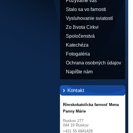
Pozývame vás
Stalo sa vo farnosti
Vysluhovanie sviatostí
Zo života Cirkvi
Spoločenstvá
Katechéza
Fotogaléria
Ochrana osobných údajov
Napíšte nám
Kontakt
Rímskokatolícka farnosť Mena
Panny Márie
Ruskov 277
044 19 Ruskov
+421 55 6941428