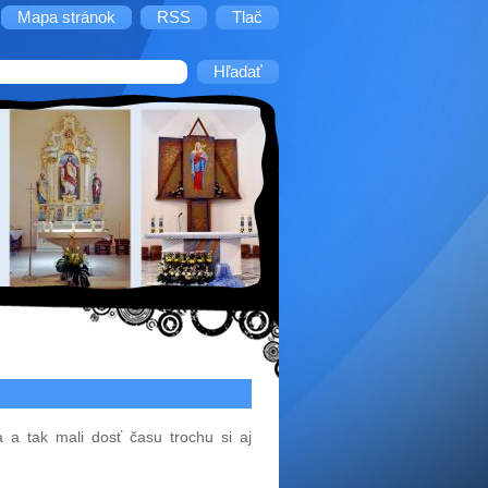
Mapa stránok
RSS
Tlač
la a tak mali dosť času trochu si aj