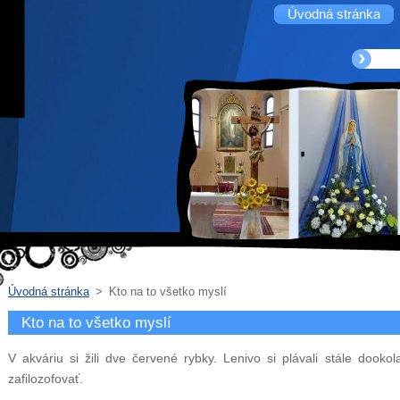
Úvodná stránka
Úvodná stránka
>
Kto na to všetko myslí
Kto na to všetko myslí
V akváriu si žili dve červené rybky. Lenivo si plávali stále dooko
zafilozofovať.