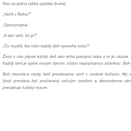
Raz sa jedna rybka spýtala druhej:
„Veríš v Boha?“
„Samozrejme.“
„A ako vieš, že je?“
„Čo myslíš, kto nám každý deň vymieňa vodu?“
Život v nás plynie každý deň ako tichá pokojná rieka a to je zázrak
Každý deň je úplne novým darom, čistou nepopísanou stránkou. Bo
Boh neumiera vtedy, keď prestávame veriť v osobné božstvo. My 
život prestáva byť prežiarený večným svetlom a dennodenne ob
presahuje ľudský rozum.