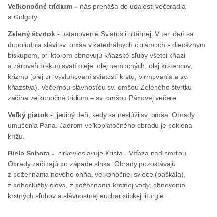
Veľkonočné trídium –
nás prenáša do udalosti večeradla
a Golgoty.
Zelený štvrtok
- ustanovenie Sviatosti oltárnej. V ten deň sa
dopoludnia slávi sv. omša v katedrálnych chrámoch s diecéznym
biskupom, pri ktorom obnovujú kňazské sľuby všetci kňazi
a zároveň biskup svätí oleje: olej nemocných, olej krstencov,
krizmu (olej pri vysluhovaní sviatosti krstu, birmovania a sv.
kňazstva). Večernou slávnosťou sv. omšou Zeleného štvrtku
začína veľkonočné tridium – sv. omšou Pánovej večere.
Veľký piatok
-
jediný deň, kedy sa neslúži sv. omša. Obrady
umučenia Pána. Jadrom veľkopiatočného obradu je poklona
krížu.
Biela Sobota
-
cirkev oslavuje Krista - Víťaza nad smrťou.
Obrady začínajú po západe slnka. Obrady pozostávajú
z požehnania nového ohňa, veľkonočnej sviece (paškála),
z bohoslužby slova, z požehnania krstnej vody, obnovenie
krstných sľubov a slávnostnej eucharistickej liturgie .