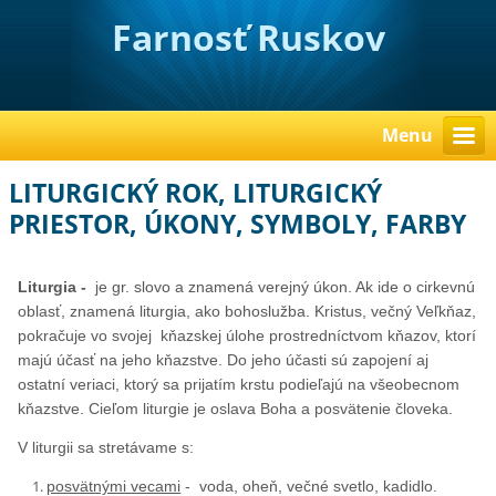
Farnosť Ruskov
Menu
LITURGICKÝ ROK, LITURGICKÝ
PRIESTOR, ÚKONY, SYMBOLY, FARBY
Liturgia -
je gr. slovo a znamená verejný úkon. Ak ide o cirkevnú
oblasť, znamená liturgia, ako bohoslužba. Kristus, večný Veľkňaz,
pokračuje vo svojej kňazskej úlohe prostredníctvom kňazov, ktorí
majú účasť na jeho kňazstve. Do jeho účasti sú zapojení aj
ostatní veriaci, ktorý sa prijatím krstu podieľajú na všeobecnom
kňazstve. Cieľom liturgie je oslava Boha a posvätenie človeka.
V liturgii sa stretávame s:
posvätnými vecami
- voda, oheň, večné svetlo, kadidlo.