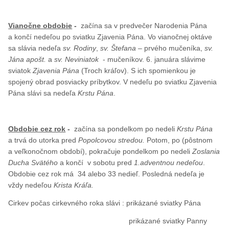
Vianočne obdobie
-
začína sa v predvečer Narodenia Pána
a končí nedeľou po sviatku Zjavenia Pána. Vo vianočnej oktáve
sa slávia nedeľa
sv. Rodiny
,
sv. Štefana
– prvého mučeníka,
sv.
Jána
apošt.
a
sv. Neviniatok
- mučeníkov. 6. januára slávime
sviatok
Zjavenia Pána
(Troch kráľov). S ich spomienkou je
spojený obrad posviacky príbytkov. V nedeľu po sviatku Zjavenia
Pána slávi sa nedeľa
Krstu Pána
.
Obdobie cez rok
-
začína sa pondelkom po nedeli
Krstu Pána
a trvá do utorka pred
Popolcovou stredou.
Potom, po (pôstnom
a veľkonočnom období), pokračuje pondelkom po nedeli
Zoslania
Ducha Svätého
a končí v sobotu pred
1.adventnou nedeľou
.
Obdobie cez rok má 34 alebo 33 nedieľ. Posledná nedeľa je
vždy nedeľou
Krista Kráľa.
Cirkev počas cirkevného roka slávi : prikázané sviatky Pána
prikázané sviatky Panny