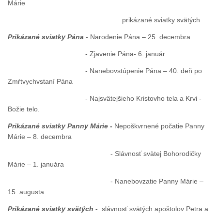
Márie
prikázané sviatky svätých
Prikázané sviatky Pána
- Narodenie Pána – 25. decembra
- Zjavenie Pána- 6. január
- Nanebovstúpenie Pána – 40. deň po
Zmŕtvychvstaní Pána
- Najsvätejšieho Kristovho tela a Krvi -
Božie telo.
Prikázané sviatky Panny Márie
-
Nepoškvrnené počatie Panny
Márie – 8. decembra
- Slávnosť svätej Bohorodičky
Márie – 1. januára
- Nanebovzatie Panny Márie –
15. augusta
Prikázané sviatky svätých
- slávnosť svätých apoštolov Petra a