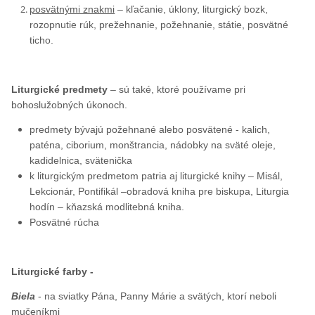
posvätnými znakmi
– kľačanie, úklony, liturgický bozk,
rozopnutie rúk, prežehnanie, požehnanie, státie, posvätné
ticho.
Liturgické predmety
– sú také, ktoré používame pri
bohoslužobných úkonoch.
predmety bývajú požehnané alebo posvätené - kalich,
paténa, ciborium, monštrancia, nádobky na sväté oleje,
kadidelnica, svätenička
k liturgickým predmetom patria aj liturgické knihy – Misál,
Lekcionár, Pontifikál –obradová kniha pre biskupa, Liturgia
hodín – kňazská modlitebná kniha.
Posvätné rúcha
Liturgické farby -
Biela
- na sviatky Pána, Panny Márie a svätých, ktorí neboli
mučeníkmi