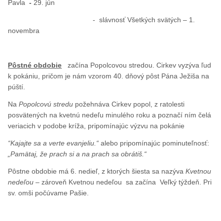
Pavla
-
29. jún
- slávnosť Všetkých svätých – 1.
novembra
Pôstné obdobie
začína Popolcovou stredou. Cirkev vyzýva ľud
k pokániu, pričom je nám vzorom 40. dňový pôst Pána Ježiša na
púští.
Na
Popolcovú stredu
požehnáva Cirkev popol, z ratolesti
posvätených na kvetnú nedeľu minulého roku a poznačí ním čelá
veriacich v podobe kríža, pripomínajúc výzvu na pokánie
“Kajajte sa a verte evanjeliu.“
alebo pripomínajúc pominuteľnosť:
„Pamätaj, že prach si a na prach sa obrátiš.“
Pôstne obdobie má 6. nedieľ, z ktorých šiesta sa nazýva
Kvetnou
nedeľou –
zároveň Kvetnou nedeľou sa začína Veľký týždeň. Pri
sv. omši počúvame Pašie.