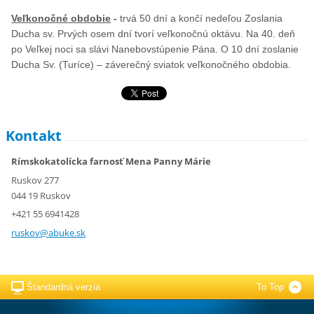
Veľkonočné obdobie
-
trvá 50 dní a končí nedeľou Zoslania
Ducha sv. Prvých osem dní tvorí veľkonočnú oktávu. Na 40. deň
po Veľkej noci sa slávi Nanebovstúpenie Pána. O 10 dní zoslanie
Ducha Sv. (Turíce) – záverečný sviatok veľkonočného obdobia.
Kontakt
Rímskokatolícka farnosť Mena Panny Márie
Ruskov 277
044 19 Ruskov
+421 55 6941428
ruskov@a
buke.sk
Štandardná verzia
To Top