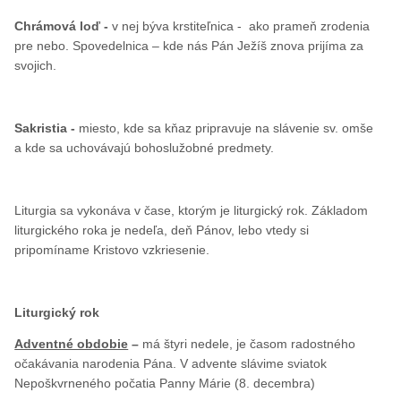
Chrámová loď -
v nej býva krstiteľnica - ako prameň zrodenia
pre nebo. Spovedelnica – kde nás Pán Ježíš znova prijíma za
svojich.
Sakristia -
miesto, kde sa kňaz pripravuje na slávenie sv. omše
a kde sa uchovávajú bohoslužobné predmety.
Liturgia sa vykonáva v čase, ktorým je liturgický rok. Základom
liturgického roka je nedeľa, deň Pánov, lebo vtedy si
pripomíname Kristovo vzkriesenie.
Liturgický rok
Adventné obdobie
–
má štyri nedele, je časom radostného
očakávania narodenia Pána. V advente slávime sviatok
Nepoškvrneného počatia Panny Márie (8. decembra)