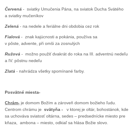
Červená
- sviatky Umučenia Pána, na sviatok Ducha Svätého
a sviatky mučeníkov
Zelená
- na nedele a feriálne dni obdobia cez rok
Fialová
- znak kajúcnosti a pokánia, používa sa
v pôste, advente, při omši za zosnulých
Ružová
- možno použiť dvakrát do roka na III. adventnú nedeľu
a IV. pôstnu nedeľu
Zlatá
- nahrádza všetky spomínané farby.
Posvätné miesta-
Chrám-
je domom Božím a zároveň domom božieho ľudu.
Centrom chrámu je
svätyňa -
v ktorej je oltár, bohostánok, kde
sa uchováva sviatosť oltárna, sedes – predsednícke miesto pre
kňaza, ambona – miesto, odkiaľ sa hlása Božie slovo.