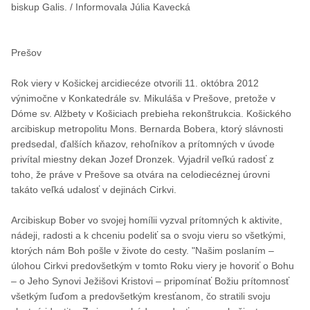
biskup Galis. / Informovala Júlia Kavecká
Prešov
Rok viery v Košickej arcidiecéze otvorili 11. októbra 2012
výnimočne v Konkatedrále sv. Mikuláša v Prešove, pretože v
Dóme sv. Alžbety v Košiciach prebieha rekonštrukcia. Košického
arcibiskup metropolitu Mons. Bernarda Bobera, ktorý slávnosti
predsedal, ďalších kňazov, rehoľníkov a prítomných v úvode
privítal miestny dekan Jozef Dronzek. Vyjadril veľkú radosť z
toho, že práve v Prešove sa otvára na celodiecéznej úrovni
takáto veľká udalosť v dejinách Cirkvi.
Arcibiskup Bober vo svojej homílii vyzval prítomných k aktivite,
nádeji, radosti a k chceniu podeliť sa o svoju vieru so všetkými,
ktorých nám Boh pošle v živote do cesty. "Našim poslaním –
úlohou Cirkvi predovšetkým v tomto Roku viery je hovoriť o Bohu
– o Jeho Synovi Ježišovi Kristovi – pripomínať Božiu prítomnosť
všetkým ľuďom a predovšetkým kresťanom, čo stratili svoju