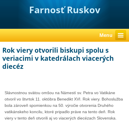
Farnosť Ruskov
Menu
Rok viery otvorili biskupi spolu s
veriacimi v katedrálach viacerých
diecéz
Slávnostnou svätou omšou na Námestí sv. Petra vo Vatikáne
otvoril vo štvrtok 11. októbra Benedikt XVI. Rok viery. Bohoslužba
bola zároveň spomienkou na 50. výročie otvorenia Druhého
vatikánskeho koncilu, ktoré pripadlo práve na tento deň. Rok
viery v tento deň otvorili aj vo viacerých diecézach Slovenska.