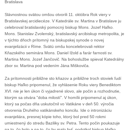
Bratislava
Slávnostnou svätou omšou otvorili 11. októbra Rok viery v
Bratislavskej arcidiecéze. V Katedrále sv. Martina v Bratislave ju
celebroval bratislavský pomocný biskup Mons. Jozef Haľko.
Mons. Stanislav Zvolenský, bratislavský arcibiskup metropolita, je
v týchto dňoch prítomný na biskupskej synode o novej
evanjelizácii v Ríme. Svätú omšu koncelebrovali rektor
Kňazského seminára Mons. Daniel Ižold a farár farnosti sv.
Martina Mons. Jozef Jančovič. Na bohoslužbe spieval Katedrálny
zbor sv. Martina pod vedením Jána Miškoviča.
Za prítomnosti približne sto kňazov a približne troch stoviek ľudí
biskup Haľko pripomenul, že vyhlásenie Roku viery Benediktom
XVI. nie je len úkon či vyjadrené slovo, ale počin a rozhodnutie,
ktorým sa otvára "doba milostí". V homílii pripomenul aj úkon,
ktorý sa počas dňa uskutočnil vo Vatikáne v deň 50. výročia
otvorenia Druhého vatikánskeho koncilu. Ide o intronizáciu
evanjeliára, presnej kópie toho, ktorý bol pred 50 rokmi
umiestnený do stredu Baziliky sv. Petra. Tento počin poukazuje
na to, čo bolo a na to, čo by malo byť, podotkol biskup Haľko.