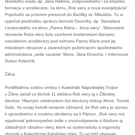
školského úradu dp. Jána Hallona, zodpovedného i za kňazskú
formáciu v arcidiecéze, na tému „Rok viery a nová evanjelizácia“.
Popoludní sa prítomní presunuli do Baziliky sv. Mikuláša. Tu si
vypočuli prednášku správcu farnosti Dvorníky, dp. Stanislava
Lieskovského na tému „Panna Mária – žena viery“. Slávnostné
otvorenie Roka viery bolo zavŕšené loretánskymi litániami,
zasvätením arcidiecézy pod ochranu Panny Márie pred jej
milostivým obrazom a záverečným požehnaním apoštolského
administrátora „sede vacante“ Mons. Jána Oroscha. / Informoval
Dušan Kolenčík
Žilina
Pontifikálnou svätou omšou v Katedrále Najsvätejšej Trojice
v Žiline začali vo štvrtok 11.októbra Rok viery aj v Žilinskej
diecéze. Hlavným celebrantom bol diecézny biskup Mons. Tomáš
Galis. Vo svojej homílii veriacim zdôraznil, že Rok viery je výzvou
k opravdivému a novému obráteniu sa k Pánovi. „Rok viery má
vyjadrovať jednomyseľné úsilie o znovuobjavenie a štúdium aj
základných obsahov viery, ktoré sú systematicky a organicky
zhrnuté v Katechizme Katolíckej cirkvi. Tu sa totiž objavuje