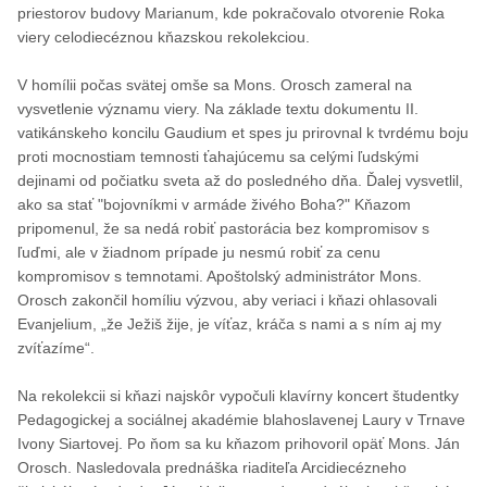
priestorov budovy Marianum, kde pokračovalo otvorenie Roka
viery celodiecéznou kňazskou rekolekciou.
V homílii počas svätej omše sa Mons. Orosch zameral na
vysvetlenie významu viery. Na základe textu dokumentu II.
vatikánskeho koncilu Gaudium et spes ju prirovnal k tvrdému boju
proti mocnostiam temnosti ťahajúcemu sa celými ľudskými
dejinami od počiatku sveta až do posledného dňa. Ďalej vysvetlil,
ako sa stať "bojovníkmi v armáde živého Boha?" Kňazom
pripomenul, že sa nedá robiť pastorácia bez kompromisov s
ľuďmi, ale v žiadnom prípade ju nesmú robiť za cenu
kompromisov s temnotami. Apoštolský administrátor Mons.
Orosch zakončil homíliu výzvou, aby veriaci i kňazi ohlasovali
Evanjelium, „že Ježiš žije, je víťaz, kráča s nami a s ním aj my
zvíťazíme“.
Na rekolekcii si kňazi najskôr vypočuli klavírny koncert študentky
Pedagogickej a sociálnej akadémie blahoslavenej Laury v Trnave
Ivony Siartovej. Po ňom sa ku kňazom prihovoril opäť Mons. Ján
Orosch. Nasledovala prednáška riaditeľa Arcidiecézneho