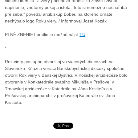
vlastnú identitu. Z viery pochádza radosť zo zmyslu života,
naplnenie, vnútorný pokoj a istota. Toto si nemožno nechať iba
pre seba," povedal arcibiskup Bober, na ktorého ornáte
nechýbalo logo Roku viery. / Informoval Jozef Kozák
PLNÉ ZNENIE homílie je možné nájsť
TU
*
Rok viery postupne otvorili aj vo viacerých diecézach na
Slovensku. Kňazi a veriaci Banskobystrickej diecézy spoločne
otvorili Rok viery v Banskej Bystrici. V Košickej arcidiecéze bolo
otvorenie v Konkatedrále svätého Mikuláša v Prešove, v
Trnavskej arcidiecéze v Katedrále sv. Jána Krstiteľa a v
Prešovskej archieparchii v prešovskej Katedrále sv. Jána
Krstiteľa.