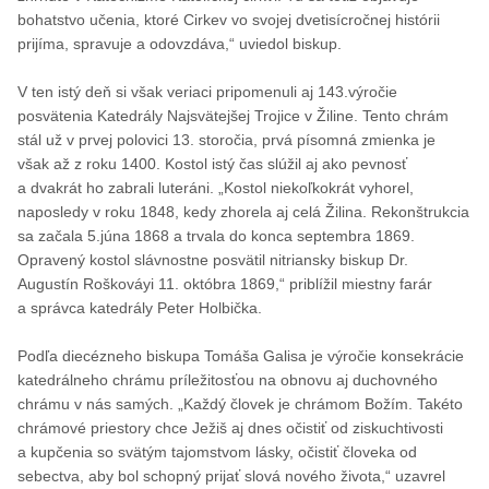
bohatstvo učenia, ktoré Cirkev vo svojej dvetisícročnej histórii
prijíma, spravuje a odovzdáva,“ uviedol biskup.
V ten istý deň si však veriaci pripomenuli aj 143.výročie
posvätenia Katedrály Najsvätejšej Trojice v Žiline. Tento chrám
stál už v prvej polovici 13. storočia, prvá písomná zmienka je
však až z roku 1400. Kostol istý čas slúžil aj ako pevnosť
a dvakrát ho zabrali luteráni. „Kostol niekoľkokrát vyhorel,
naposledy v roku 1848, kedy zhorela aj celá Žilina. Rekonštrukcia
sa začala 5.júna 1868 a trvala do konca septembra 1869.
Opravený kostol slávnostne posvätil nitriansky biskup Dr.
Augustín Roškováyi 11. októbra 1869,“ priblížil miestny farár
a správca katedrály Peter Holbička.
Podľa diecézneho biskupa Tomáša Galisa je výročie konsekrácie
katedrálneho chrámu príležitosťou na obnovu aj duchovného
chrámu v nás samých. „Každý človek je chrámom Božím. Takéto
chrámové priestory chce Ježiš aj dnes očistiť od ziskuchtivosti
a kupčenia so svätým tajomstvom lásky, očistiť človeka od
sebectva, aby bol schopný prijať slová nového života,“ uzavrel