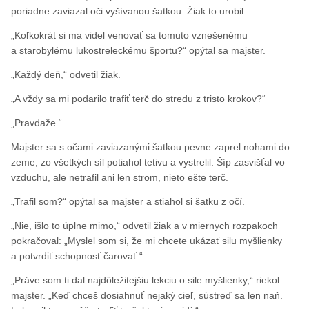
poriadne zaviazal oči vyšívanou šatkou. Žiak to urobil.
„Koľkokrát si ma videl venovať sa tomuto vznešenému
a starobylému lukostreleckému športu?“ opýtal sa majster.
„Každý deň,“ odvetil žiak.
„A vždy sa mi podarilo trafiť terč do stredu z tristo krokov?“
„Pravdaže.“
Majster sa s očami zaviazanými šatkou pevne zaprel nohami do
zeme, zo všetkých síl potiahol tetivu a vystrelil. Šíp zasvišťal vo
vzduchu, ale netrafil ani len strom, nieto ešte terč.
„Trafil som?“ opýtal sa majster a stiahol si šatku z očí.
„Nie, išlo to úplne mimo,“ odvetil žiak a v miernych rozpakoch
pokračoval: „Myslel som si, že mi chcete ukázať silu myšlienky
a potvrdiť schopnosť čarovať.“
„Práve som ti dal najdôležitejšiu lekciu o sile myšlienky,“ riekol
majster. „Keď chceš dosiahnuť nejaký cieľ, sústreď sa len naň.