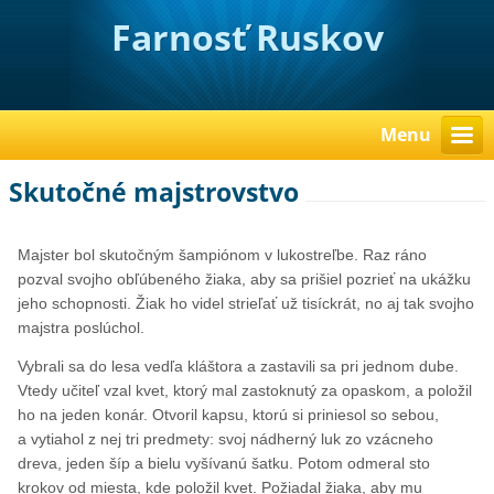
Farnosť Ruskov
Menu
Skutočné majstrovstvo
Majster bol skutočným šampiónom v lukostreľbe. Raz ráno
pozval svojho obľúbeného žiaka, aby sa prišiel pozrieť na ukážku
jeho schopnosti. Žiak ho videl strieľať už tisíckrát, no aj tak svojho
majstra poslúchol.
Vybrali sa do lesa vedľa kláštora a zastavili sa pri jednom dube.
Vtedy učiteľ vzal kvet, ktorý mal zastoknutý za opaskom, a položil
ho na jeden konár. Otvoril kapsu, ktorú si priniesol so sebou,
a vytiahol z nej tri predmety: svoj nádherný luk zo vzácneho
dreva, jeden šíp a bielu vyšívanú šatku. Potom odmeral sto
krokov od miesta, kde položil kvet. Požiadal žiaka, aby mu