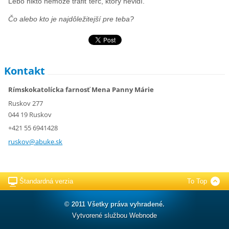
Lebo nikto nemôže trafiť terč, ktorý nevidí.“
Čo alebo kto je najdôležitejší pre teba?
Kontakt
Rímskokatolícka farnosť Mena Panny Márie
Ruskov 277
044 19 Ruskov
+421 55 6941428
ruskov@a
buke.sk
Štandardná verzia
To Top
© 2011 Všetky práva vyhradené.
Vytvorené službou
Webnode