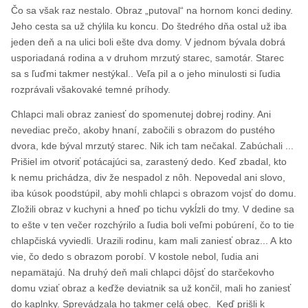
Čo sa však raz nestalo. Obraz „putoval“ na hornom konci dediny.
Jeho cesta sa už chýlila ku koncu. Do štedrého dňa ostal už iba
jeden deň a na ulici boli ešte dva domy. V jednom bývala dobrá
usporiadaná rodina a v druhom mrzutý starec, samotár. Starec
sa s ľuďmi takmer nestýkal.. Veľa pil a o jeho minulosti si ľudia
rozprávali všakovaké temné príhody.
Chlapci mali obraz zaniesť do spomenutej dobrej rodiny. Ani
nevediac prečo, akoby hnaní, zabočili s obrazom do pustého
dvora, kde býval mrzutý starec. Nik ich tam nečakal. Zabúchali ...
Prišiel im otvoriť potácajúci sa, zarastený dedo. Keď zbadal, kto
k nemu prichádza, div že nespadol z nôh. Nepovedal ani slovo,
iba kúsok poodstúpil, aby mohli chlapci s obrazom vojsť do domu.
Zložili obraz v kuchyni a hneď po tichu vykĺzli do tmy. V dedine sa
to ešte v ten večer rozchýrilo a ľudia boli veľmi pobúrení, čo to tie
chlapčiská vyviedli. Urazili rodinu, kam mali zaniesť obraz... A kto
vie, čo dedo s obrazom porobí. V kostole nebol, ľudia ani
nepamätajú. Na druhý deň mali chlapci dôjsť do starčekovho
domu vziať obraz a keďže deviatnik sa už končil, mali ho zaniesť
do kaplnky. Sprevádzala ho takmer celá obec. Keď prišli k