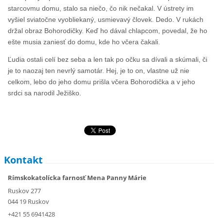
starcovmu domu, stalo sa niečo, čo nik nečakal. V ústrety im
vyšiel sviatočne vyobliekaný, usmievavý človek. Dedo. V rukách
držal obraz Bohorodičky. Keď ho dával chlapcom, povedal, že ho
ešte musia zaniesť do domu, kde ho včera čakali.
Ľudia ostali celí bez seba a len tak po očku sa dívali a skúmali, či
je to naozaj ten nevrlý samotár. Hej, je to on, vlastne už nie
celkom, lebo do jeho domu prišla včera Bohorodička a v jeho
srdci sa narodil Ježiško.
Kontakt
Rímskokatolícka farnosť Mena Panny Márie
Ruskov 277
044 19 Ruskov
+421 55 6941428