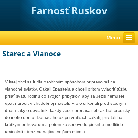
Farnosť Ruskov
Menu
Starec a Vianoce
V istej obci sa ľudia osobitným spôsobom pripravovali na
vianočné sviatky. Čakali Spasiteľa a chceli pritom vyjadriť túžbu
prijať svätú rodinu do svojich príbytkov, aby sa Ježiš nemusel
opäť narodiť v chudobnej maštali. Preto si konali pred štedrým
dňom takýto deviatnik: každý večer prenášali obraz Bohorodičky
do iného domu. Domáci ho už pri vrátkach čakali, privítali ho
krátkym príhovorom a potom za sprievodu piesní a modlitieb
umiestnili obraz na najčestnejšom mieste.