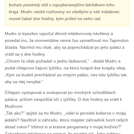
bohato prestretý stôl s najvyberanejšími lahôdkami toho
kraja. Mudrc viedol rozhovory so všetkými a náš mládenec
musel čakať dve hodiny, kým prišiel na neho rad.
Mudrc si trpezlivo vypočul dôvod mládencovej návštevy a
povedal mu, že momentálne nemá čas vysvetľovať mu Tajomstvo
šťastia. Navrhol mu však, aby sa poprechádzal po jeho paláci a
vrátil sa o dve hodiny.
„Chcem ťa však požiadať o jednu láskavosť,” - dodal Mudrc a
podal chlapcovi čajovú lyžičku, na ktorú kvapol dve kvapky oleja.
„Kým sa budeš prechádzať po mojom paláci, nes túto lyžičku tak,
aby sa olej nevylial.”
Chlapec vystupoval a zostupoval po mnohých schodištiach
paláca, pričom nespúšťal oči z lyžičky. O dve hodiny sa vrátil k
Mudrcovi.
„Tak ako?” spýtal sa ho Mudrc, „videl si perzské koberce v mojej
jedálni? Navštívil si záhradu, ktorú majster záhradník tvoril celých
desať rokov? Všimol si si krásne pergameny v mojej knižnici?”
Zahanbený mládenec sa priznal, že nevidel nič. Jeho jedinou