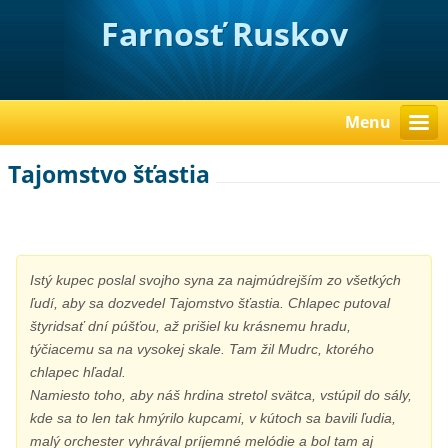
Farnosť Ruskov
Menu
Tajomstvo šťastia
Istý kupec poslal svojho syna za najmúdrejším zo všetkých
ľudí, aby sa dozvedel Tajomstvo šťastia. Chlapec putoval
štyridsať dní púšťou, až prišiel ku krásnemu hradu,
týčiacemu sa na vysokej skale. Tam žil Mudrc, ktorého
chlapec hľadal.
Namiesto toho, aby náš hrdina stretol svätca, vstúpil do sály,
kde sa to len tak hmýrilo kupcami, v kútoch sa bavili ľudia,
malý orchester vyhrával príjemné melódie a bol tam aj