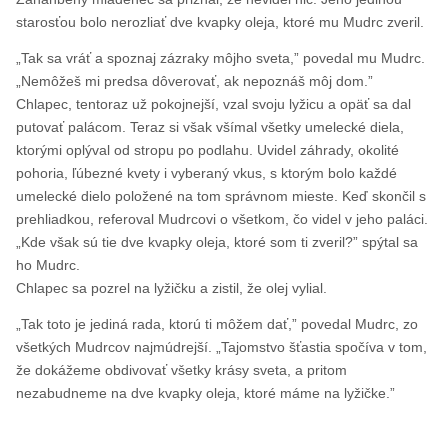
starosťou bolo nerozliať dve kvapky oleja, ktoré mu Mudrc zveril.
„Tak sa vráť a spoznaj zázraky môjho sveta,” povedal mu Mudrc.
„Nemôžeš mi predsa dôverovať, ak nepoznáš môj dom.”
Chlapec, tentoraz už pokojnejší, vzal svoju lyžicu a opäť sa dal
putovať palácom. Teraz si však všímal všetky umelecké diela,
ktorými oplýval od stropu po podlahu. Uvidel záhrady, okolité
pohoria, ľúbezné kvety i vyberaný vkus, s ktorým bolo každé
umelecké dielo položené na tom správnom mieste. Keď skončil s
prehliadkou, referoval Mudrcovi o všetkom, čo videl v jeho paláci.
„Kde však sú tie dve kvapky oleja, ktoré som ti zveril?” spýtal sa
ho Mudrc.
Chlapec sa pozrel na lyžičku a zistil, že olej vylial.
„Tak toto je jediná rada, ktorú ti môžem dať,” povedal Mudrc, zo
všetkých Mudrcov najmúdrejší. „Tajomstvo šťastia spočíva v tom,
že dokážeme obdivovať všetky krásy sveta, a pritom
nezabudneme na dve kvapky oleja, ktoré máme na lyžičke.”