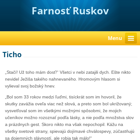
Farnosť Ruskov
Menu
Ticho
„Stačí! Už toho mám dosť!“ Všetci v nebi zatajili dych. Ešte nikto
nevidel Ježiša takého nahnevaného. Hromovým hlasom si
vylieval svoj božský hnev.
„Bol som 33 rokov medzi ľuďmi, tisíckrát som im hovoril, že
skutky zavážia oveľa viac než slová, a preto som bol ukrižovaný;
vysvetľoval som im všetkými možnými spôsobmi, že mojich
učeníkov možno rozoznať podľa lásky, a nie podľa množstva slov
a prázdnych gest. Skoro nikto ma však nepochopil. Kážu na
všetky svetové strany, spievajú dojímavé chválospevy, zúčastňujú
sa dojemných slávností, ale robia tak málo!“