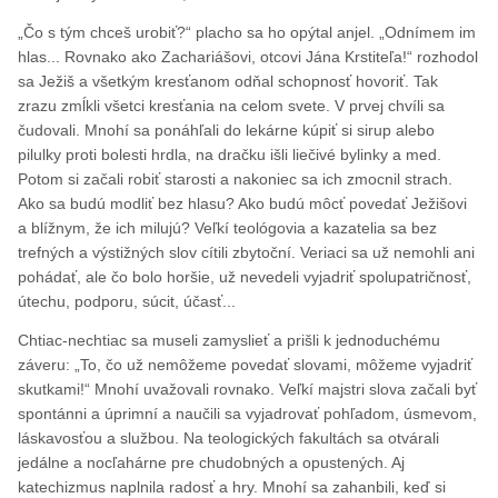
„Čo s tým chceš urobiť?“ placho sa ho opýtal anjel. „Odnímem im
hlas... Rovnako ako Zachariášovi, otcovi Jána Krstiteľa!“ rozhodol
sa Ježiš a všetkým kresťanom odňal schopnosť hovoriť. Tak
zrazu zmĺkli všetci kresťania na celom svete. V prvej chvíli sa
čudovali. Mnohí sa ponáhľali do lekárne kúpiť si sirup alebo
pilulky proti bolesti hrdla, na dračku išli liečivé bylinky a med.
Potom si začali robiť starosti a nakoniec sa ich zmocnil strach.
Ako sa budú modliť bez hlasu? Ako budú môcť povedať Ježišovi
a blížnym, že ich milujú? Veľkí teológovia a kazatelia sa bez
trefných a výstižných slov cítili zbytoční. Veriaci sa už nemohli ani
pohádať, ale čo bolo horšie, už nevedeli vyjadriť spolupatričnosť,
útechu, podporu, súcit, účasť...
Chtiac-nechtiac sa museli zamyslieť a prišli k jednoduchému
záveru: „To, čo už nemôžeme povedať slovami, môžeme vyjadriť
skutkami!“ Mnohí uvažovali rovnako. Veľkí majstri slova začali byť
spontánni a úprimní a naučili sa vyjadrovať pohľadom, úsmevom,
láskavosťou a službou. Na teologických fakultách sa otvárali
jedálne a nocľahárne pre chudobných a opustených. Aj
katechizmus naplnila radosť a hry. Mnohí sa zahanbili, keď si