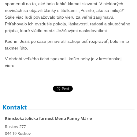
spomenuli na to, aké bolo ľahké klamať slovami. V niektorých
novinách sa objavili články s titulkami: „Pozrite, ako sa milujú!“
Stále viac ľudí považovalo túto vieru za veľmi zaujímavú.
Priťahovalo ich ovzdušie pokoja, láskavosti, radosti a skutočného
prijatia, ktoré vládlo medzi Ježišovými nasledovníkmi.
Keď im Ježiš po čase prinavrátil schopnosť rozprávať, bolo im to
takmer ľúto.
V období veľkého tichá spoznali, koľko nehy je v kresťanskej
viere.
Kontakt
Rímskokatolícka farnosť Mena Panny Márie
Ruskov 277
044 19 Ruskov