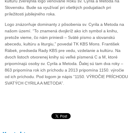
kultúru zverejnila logo venované Roku sv. Cyrila a Metoda na
Slovensku. Bude sa využívať pri všetkých podujatiach pri
príležitosti jubilejného roka.
Logo znázorňuje dominanty z pôsobenia sv. Cyrila a Metoda na
našom území. “To znamená dvojkríž ako ich symbol a knihu,
pretože vieme, čo nám priniesli – Sväté písmo a slovanskú
abecedu, kultúru a liturgiu,” povedal TK KBS Mons. František
Rábek, predseda Rady KBS pre vedu, vzdelanie a kultúru. Na
dvoch listoch otvorenej knihy sú veľké písmená C a M, ktoré
pripomínajú osoby sv. Cyrila a Metoda. Ďalej sú tam dva roky –
863 pripomína rok ich príchodu a 2013 pripomína 1150. výročie
od ich príchodu. Pod logom je nápis “1150. VÝROČIE PRÍCHODU
SVATÝCH CYRILA A METODA”.