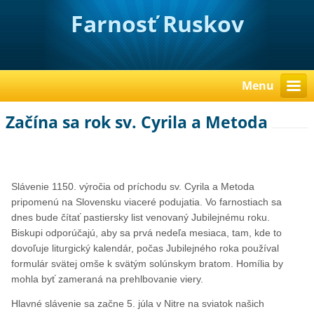
Farnosť Ruskov
Menu
Začína sa rok sv. Cyrila a Metoda
Slávenie 1150. výročia od príchodu sv. Cyrila a Metoda
pripomenú na Slovensku viaceré podujatia. Vo farnostiach sa
dnes bude čítať pastiersky list venovaný Jubilejnému roku.
Biskupi odporúčajú, aby sa prvá nedeľa mesiaca, tam, kde to
dovoľuje liturgický kalendár, počas Jubilejného roka používal
formulár svätej omše k svätým solúnskym bratom. Homília by
mohla byť zameraná na prehlbovanie viery.
Hlavné slávenie sa začne 5. júla v Nitre na sviatok našich