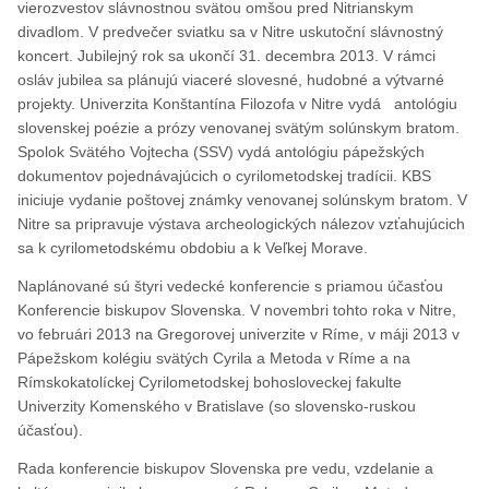
vierozvestov slávnostnou svätou omšou pred Nitrianskym
divadlom. V predvečer sviatku sa v Nitre uskutoční slávnostný
koncert. Jubilejný rok sa ukončí 31. decembra 2013. V rámci
osláv jubilea sa plánujú viaceré slovesné, hudobné a výtvarné
projekty. Univerzita Konštantína Filozofa v Nitre vydá antológiu
slovenskej poézie a prózy venovanej svätým solúnskym bratom.
Spolok Svätého Vojtecha (SSV) vydá antológiu pápežských
dokumentov pojednávajúcich o cyrilometodskej tradícii. KBS
iniciuje vydanie poštovej známky venovanej solúnskym bratom. V
Nitre sa pripravuje výstava archeologických nálezov vzťahujúcich
sa k cyrilometodskému obdobiu a k Veľkej Morave.
Naplánované sú štyri vedecké konferencie s priamou účasťou
Konferencie biskupov Slovenska. V novembri tohto roka v Nitre,
vo februári 2013 na Gregorovej univerzite v Ríme, v máji 2013 v
Pápežskom kolégiu svätých Cyrila a Metoda v Ríme a na
Rímskokatolíckej Cyrilometodskej bohosloveckej fakulte
Univerzity Komenského v Bratislave (so slovensko-ruskou
účasťou).
Rada konferencie biskupov Slovenska pre vedu, vzdelanie a