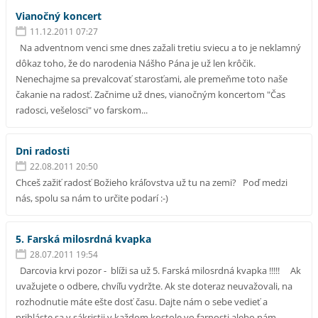
Vianočný koncert
11.12.2011 07:27
Na adventnom venci sme dnes zažali tretiu sviecu a to je neklamný
dôkaz toho, že do narodenia Nášho Pána je už len krôčik.
Nenechajme sa prevalcovať starosťami, ale premeňme toto naše
čakanie na radosť. Začnime už dnes, vianočným koncertom "Čas
radosci, vešelosci" vo farskom...
Dni radosti
22.08.2011 20:50
Chceš zažiť radosť Božieho kráľovstva už tu na zemi? Poď medzi
nás, spolu sa nám to určite podarí :-)
5. Farská milosrdná kvapka
28.07.2011 19:54
Darcovia krvi pozor - blíži sa už 5. Farská milosrdná kvapka !!!!! Ak
uvažujete o odbere, chvíľu vydržte. Ak ste doteraz neuvažovali, na
rozhodnutie máte ešte dosť času. Dajte nám o sebe vedieť a
prihláste sa v sákristii v každom kostole vo farnosti alebo nám