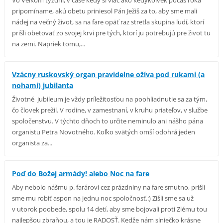
pripomíname, akú obetu priniesol Pán Ježiš za to, aby sme mali
nádej na večný život, sa na fare opäť raz stretla skupina ľudí, ktorí
prišli obetovať zo svojej krvi pre tých, ktorí ju potrebujú pre život tu
na zemi. Napriek tomu,...
Vzácny ruskovský organ pravidelne ožíva pod rukami (a
nohami) jubilanta
Životné jubileum je vždy príležitosťou na poohliadnutie sa za tým,
čo človek prežil. V rodine, v zamestnaní, v kruhu priateľov, v službe
spoločenstvu. V týchto dňoch to určite neminulo ani nášho pána
organistu Petra Novotného. Koľko svätých omší odohrá jeden
organista za...
Poď do Božej armády! alebo Noc na fare
Aby nebolo nášmu p. farárovi cez prázdniny na fare smutno, prišli
sme mu robiť aspon na jednu noc spoločnosť.:) Zišli sme sa už
v utorok poobede, spolu 14 detí, aby sme bojovali proti Zlému tou
najlepšou zbraňou, a tou je RADOSŤ. Kedže nám slniečko krásne