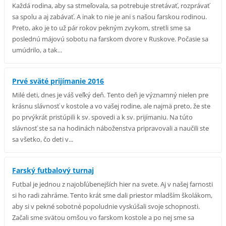
Každá rodina, aby sa stmeľovala, sa potrebuje stretávať, rozprávať
sa spolu a aj zabávať. A inak to nie je ani s našou farskou rodinou.
Preto, ako je to už pár rokov pekným zvykom, stretli sme sa
poslednú májovú sobotu na farskom dvore v Ruskove. Počasie sa
umúdrilo, a tak...
Prvé sväté prijímanie 2016
Milé deti, dnes je váš veľký deň. Tento deň je významný nielen pre
krásnu slávnosť v kostole a vo vašej rodine, ale najmä preto, že ste
po prvýkrát pristúpili k sv. spovedi a k sv. prijímaniu. Na túto
slávnosť ste sa na hodinách náboženstva pripravovali a naučili ste
sa všetko, čo deti v...
Farský futbalový turnaj
Futbal je jednou z najobľúbenejších hier na svete. Aj v našej farnosti
si ho radi zahráme. Tento krát sme dali priestor mladším školákom,
aby si v pekné sobotné popoludnie vyskúšali svoje schopnosti.
Začali sme svätou omšou vo farskom kostole a po nej sme sa