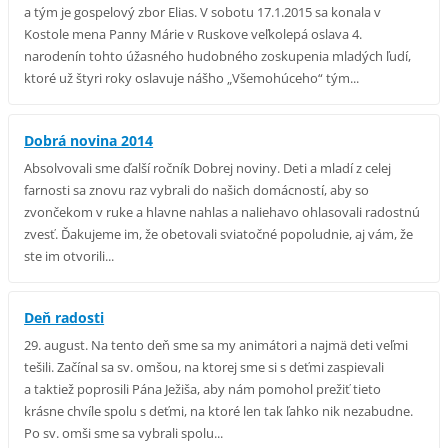
a tým je gospelový zbor Elias. V sobotu 17.1.2015 sa konala v
Kostole mena Panny Márie v Ruskove veľkolepá oslava 4.
narodenín tohto úžasného hudobného zoskupenia mladých ľudí,
ktoré už štyri roky oslavuje nášho „Všemohúceho“ tým...
Dobrá novina 2014
Absolvovali sme ďalší ročník Dobrej noviny. Deti a mladí z celej
farnosti sa znovu raz vybrali do našich domácností, aby so
zvončekom v ruke a hlavne nahlas a naliehavo ohlasovali radostnú
zvesť. Ďakujeme im, že obetovali sviatočné popoludnie, aj vám, že
ste im otvorili...
Deň radosti
29. august. Na tento deň sme sa my animátori a najmä deti veľmi
tešili. Začínal sa sv. omšou, na ktorej sme si s deťmi zaspievali
a taktiež poprosili Pána Ježiša, aby nám pomohol prežiť tieto
krásne chvíle spolu s deťmi, na ktoré len tak ľahko nik nezabudne.
Po sv. omši sme sa vybrali spolu...