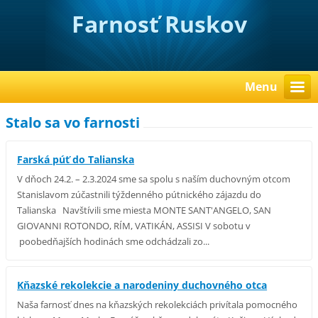
Farnosť Ruskov
Menu
Stalo sa vo farnosti
Farská púť do Talianska
V dňoch 24.2. – 2.3.2024 sme sa spolu s naším duchovným otcom
Stanislavom zúčastnili týždenného pútnického zájazdu do
Talianska Navštívili sme miesta MONTE SANT'ANGELO, SAN
GIOVANNI ROTONDO, RÍM, VATIKÁN, ASSISI V sobotu v
poobedňajších hodinách sme odchádzali zo...
Kňazské rekolekcie a narodeniny duchovného otca
Naša farnosť dnes na kňazských rekolekciách privítala pomocného