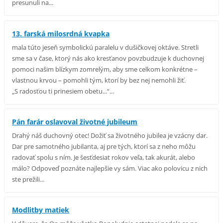
presunuli na...
13. farská milosrdná kvapka
mala túto jeseň symbolickú paralelu v dušičkovej oktáve. Stretli
sme sa v čase, ktorý nás ako kresťanov povzbudzuje k duchovnej
pomoci našim blízkym zomrelým, aby sme celkom konkrétne –
vlastnou krvou – pomohli tým, ktorí by bez nej nemohli žiť.
„S radosťou ti prinesiem obetu...“...
Pán farár oslavoval životné jubileum
Drahý náš duchovný otec! Dožiť sa životného jubilea je vzácny dar.
Dar pre samotného jubilanta, aj pre tých, ktorí sa z neho môžu
radovať spolu s ním. Je šesťdesiat rokov veľa, tak akurát, alebo
málo? Odpoveď poznáte najlepšie vy sám. Viac ako polovicu z nich
ste prežili...
Modlitby matiek