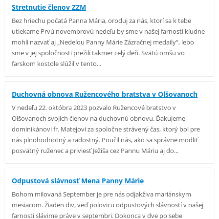
Stretnutie členov ZZM
Bez hriechu počatá Panna Mária, oroduj za nás, ktorí sa k tebe
utiekame Prvú novembrovú nedeľu by sme v našej farnosti kľudne
mohli nazvať aj „Nedeľou Panny Márie Zázračnej medaily“, lebo
sme v jej spoločnosti prežili takmer celý deň. Svätú omšu vo
farskom kostole slúžil v tento...
Duchovná obnova Ružencového bratstva v Olšovanoch
V nedeľu 22. októbra 2023 pozvalo Ružencové bratstvo v
Olšovanoch svojich členov na duchovnú obnovu. Ďakujeme
dominikánovi fr. Matejovi za spoločne strávený čas, ktorý bol pre
nás plnohodnotný a radostný. Poučil nás, ako sa správne modliť
posvätný ruženec a priviesť Ježiša cez Pannu Máriu aj do...
Odpustová slávnosť Mena Panny Márie
Bohom milovaná September je pre nás odjakživa mariánskym
mesiacom. Žiaden div, veď polovicu odpustových slávností v našej
farnosti slávime práve v septembri. Dokonca v dve po sebe