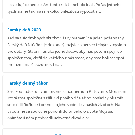
nasledujúce nedele. Ani tento rok to nebolo inak. Počas jedného
týždňa sme tak mali niekoľko príležitostí vypočuť si...
Farský deň 2023
Keď sa tisíc drobných skutkov lásky premení na jeden požehnaný
Farský deň Náš Boh je dokonalý majster s neuveriteľným zmyslom
pre detaily. Stvoril nás ako jednotlivcov, aby nás potom spojil do
spoločenstva, vložil do každého z nás srdce, aby sme boli schopní
premeniť malé pozornosti na...
Farský denný tábor
S veľkou radosťou vám píšeme o nádhernom Putovaní s Mojžišom,
ktoré sme spoločne zažili. Od prvého dňa až po posledný okamih
sme cítili Božiu prítomnosť a Jeho vedenie v našich životoch. Na
úvod sme sa spoločne ponorili do príbehu o živote Mojžiša.
Animátori nám predviedli úchvatné divadlo, v...