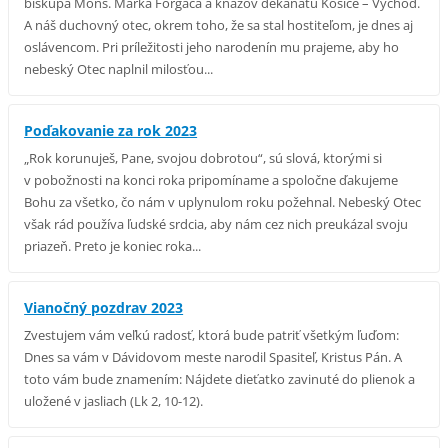
biskupa Mons. Marka Forgáča a kňazov dekanátu Košice – Východ.
A náš duchovný otec, okrem toho, že sa stal hostiteľom, je dnes aj
oslávencom. Pri príležitosti jeho narodenín mu prajeme, aby ho
nebeský Otec naplnil milosťou...
Poďakovanie za rok 2023
„Rok korunuješ, Pane, svojou dobrotou“, sú slová, ktorými si
v pobožnosti na konci roka pripomíname a spoločne ďakujeme
Bohu za všetko, čo nám v uplynulom roku požehnal. Nebeský Otec
však rád používa ľudské srdcia, aby nám cez nich preukázal svoju
priazeň. Preto je koniec roka...
Vianočný pozdrav 2023
Zvestujem vám veľkú radosť, ktorá bude patriť všetkým ľuďom:
Dnes sa vám v Dávidovom meste narodil Spasiteľ, Kristus Pán. A
toto vám bude znamením: Nájdete dieťatko zavinuté do plienok a
uložené v jasliach (Lk 2, 10-12).