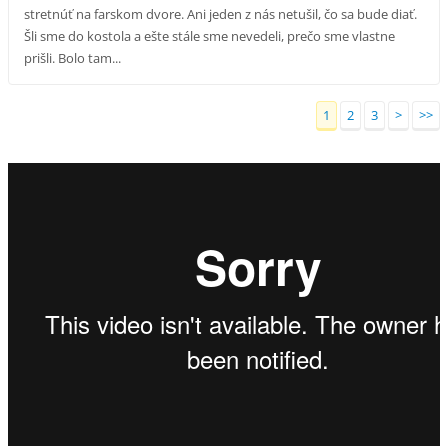
stretnúť na farskom dvore. Ani jeden z nás netušil, čo sa bude diať.
Šli sme do kostola a ešte stále sme nevedeli, prečo sme vlastne
prišli. Bolo tam...
1
2
3
>
>>