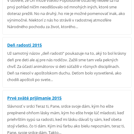
V dôvere, že On môže všetko Popoludnie ostatnej nedele sa na
prvý pohľad ničím neodlišovalo od mnohých iných, ktoré sme
doteraz prežili. No na druhý, ho nie je možné pomenovať inak, ako
výnimočné. Niektorí z nás ho strávili v radostnej atmosfére
Národného pochodu za život, ktorého...
Deň radosti 2015
Už samotný názov „deň radosti“ poukazuje na to, aký to bol krásny
deň pre deti ale aj pre nás rodičov. Zažili sme tam veľa pekných
chvíľ. Za účastí animátorov si deti súťažili v rôznych disciplínach.
Deň sa niesol v apoštolskom duchu. Deťom bolo vysvetlené, ako
chodili apoštoli po svete...
Prvé sväté prijímanie 2015
Slávnosť v srdci Teraz ti, Pane, srdce svoje dám, kým ho ešte
preplnené ohňom lásky mám, kým ho ešte hreje lúč mladosti, keď
priehrštím sypú sa radosti, keď mi lásku dávaš ty sám, keď obeta
stojí všetko, čo ti dám. Kým inú farbu ako bielu nepoznám, teraz ti,
Pane, svoje srdce dám. Takto...