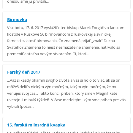
omšou sme ju privítali...
Birmovka
V sobotu, 17. 6. 2017 vyslúžiť otec biskup Marek Forgáč vo farskom
kostole v Ruskove 56 birmovancom z ruskovskej a svinickej
farnosti sviatosť birmovania. Čo znamená prijať „znak“ Ducha
Svätého? Znamená to niesť nezmazateľné znamenie, natrvalo sa
premeniť a stať sa novým stvorením. Tí, ktorí...
Farský deň 2017
...Váž si každý okamih svojho života a váž si ho o to viac, ak sa oň
môžeš deliť s niekým výnimočným, takým výnimočným, že mu
venuješ svoj čas... Takto končil príbeh, ktorý sme v Magnifikáte
uverejnili minulý týždeň. V čase medzi tým, kým sme príbeh pre vás
vybrali (počas...
15. farská milosrdná kvapka
Vo Veľkom týždni, v čase kedy si viac ako kedykoľvek počas roka