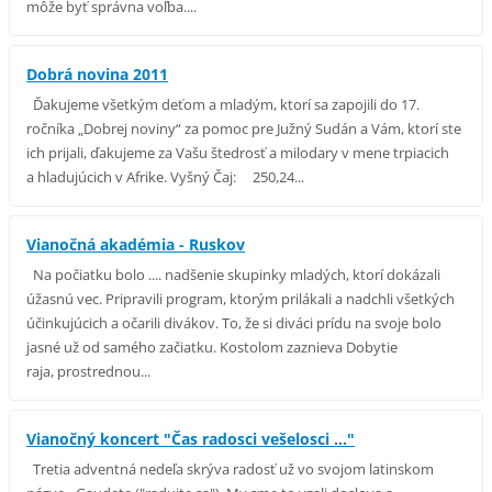
môže byť správna voľba....
Dobrá novina 2011
Ďakujeme všetkým deťom a mladým, ktorí sa zapojili do 17.
ročníka „Dobrej noviny“ za pomoc pre Južný Sudán a Vám, ktorí ste
ich prijali, ďakujeme za Vašu štedrosť a milodary v mene trpiacich
a hladujúcich v Afrike. Vyšný Čaj: 250,24...
Vianočná akadémia - Ruskov
Na počiatku bolo .... nadšenie skupinky mladých, ktorí dokázali
úžasnú vec. Pripravili program, ktorým prilákali a nadchli všetkých
účinkujúcich a očarili divákov. To, že si diváci prídu na svoje bolo
jasné už od samého začiatku. Kostolom zaznieva Dobytie
raja, prostrednou...
Vianočný koncert "Čas radosci vešelosci ..."
Tretia adventná nedeľa skrýva radosť už vo svojom latinskom