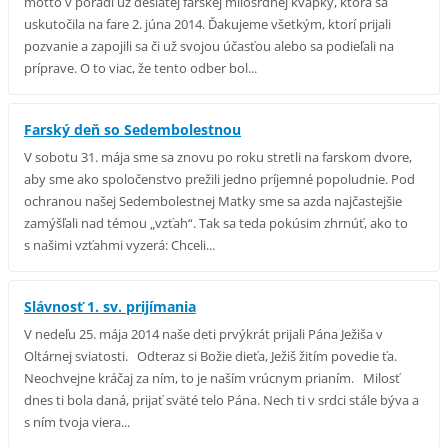
motto v poradí už desiatej farskej milosrdnej kvapky, ktorá sa
uskutočila na fare 2. júna 2014. Ďakujeme všetkým, ktorí prijali
pozvanie a zapojili sa či už svojou účasťou alebo sa podieľali na
príprave. O to viac, že tento odber bol...
Farský deň so Sedembolestnou
V sobotu 31. mája sme sa znovu po roku stretli na farskom dvore,
aby sme ako spoločenstvo prežili jedno príjemné popoludnie. Pod
ochranou našej Sedembolestnej Matky sme sa azda najčastejšie
zamýšľali nad témou „vzťah“. Tak sa teda pokúsim zhrnúť, ako to
s našimi vzťahmi vyzerá: Chceli...
Slávnosť 1. sv. prijímania
V nedeľu 25. mája 2014 naše deti prvýkrát prijali Pána Ježiša v
Oltárnej sviatosti. Odteraz si Božie dieťa, Ježiš žitím povedie ťa.
Neochvejne kráčaj za ním, to je naším vrúcnym prianím. Milosť
dnes ti bola daná, prijať sväté telo Pána. Nech ti v srdci stále býva a
s ním tvoja viera...