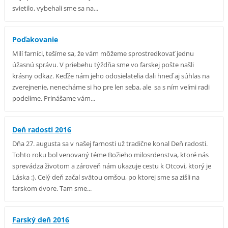
svietilo, vybehali sme sa na...
Poďakovanie
Milí farníci, tešíme sa, že vám môžeme sprostredkovať jednu
úžasnú správu. V priebehu týždňa sme vo farskej pošte našli
krásny odkaz. Keďže nám jeho odosielatelia dali hneď aj súhlas na
zverejnenie, nenecháme si ho pre len seba, ale sa s ním veľmi radi
podelíme. Prinášame vám...
Deň radosti 2016
Dňa 27. augusta sa v našej farnosti už tradične konal Deň radosti.
Tohto roku bol venovaný téme Božieho milosrdenstva, ktoré nás
sprevádza životom a zároveň nám ukazuje cestu k Otcovi, ktorý je
Láska :). Celý deň začal svätou omšou, po ktorej sme sa zišli na
farskom dvore. Tam sme...
Farský deň 2016