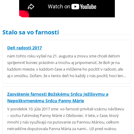
Stalo sa vo farnosti
Deň radosti 2017
nám tohto roku vyšiel na 21. augusta a znovu sme chceli deťom
spríjemniť koniec prázdnin a trochu aj pripomenúť, že Boh je na
každom mieste, v každom čase a môžeme ho pocítiť v radosti, ale
aj v smútku. Dúfam, že v tento deň ho každý z nás pocítil, hoci len...
Zasvätenie farnosti Božskému Srdcu Ježišovmu a
Nepoškvrnenému Srdcu Panny Márie
V pondelok 10. júla 2017 sme vo farnosti privítali vzácnu návštevu
– sochu Fatimskej Panny Márie z Obišoviec. V lete, v čase, ktorý
mnohí z nás využívajú na putovanie za Pannou Máriou, celkom
netradične doputovala Panna Mária za nami... Už pred svätou