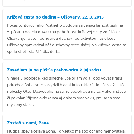
Krížová cesta po dedine – Olšovany, 22. 3. 2015
Počas tohtoročného Pôstneho obdobia sa veriaci farnosti zišli na
5. pôstnu nedeľu o 14.00 na pobožnosti krížovej cesty vo filiálke
Olšovany. Touto hodnotnou duchovnou aktivitou nás obcou
Olšovany sprevádzal náš duchovný otec Blažej. Na krížovej ceste sa
spolu stretli starší ľudia, deti...
Zavediem ju na púšť a prehovorím k jej srdcu
V nedeľu poobede, keď slnečné lúče priam volali obdivovať krásu
prírody a Boha, sme sa vydali hľadať krásu, ktorú do nás vložil náš
nebeský Otec. Dozvedeli sme sa, že bez ohľadu na to, v akom stave
či povolaní žijeme a dokonca aj v akom sme veku, pre Boha sme
my ženy stále...
Zostaň s nami, Pane...
Hudba, spev a oslava Boha. To všetko má spoločného menovateľa,