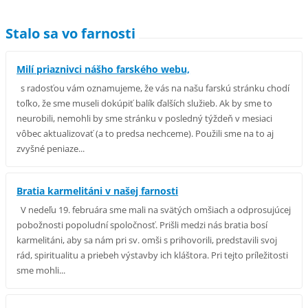
Stalo sa vo farnosti
Milí priaznivci nášho farského webu,
s radosťou vám oznamujeme, že vás na našu farskú stránku chodí
toľko, že sme museli dokúpiť balík ďalších služieb. Ak by sme to
neurobili, nemohli by sme stránku v posledný týždeň v mesiaci
vôbec aktualizovať (a to predsa nechceme). Použili sme na to aj
zvyšné peniaze...
Bratia karmelitáni v našej farnosti
V nedeľu 19. februára sme mali na svätých omšiach a odprosujúcej
pobožnosti popoludní spoločnosť. Prišli medzi nás bratia bosí
karmelitáni, aby sa nám pri sv. omši s prihovorili, predstavili svoj
rád, spiritualitu a priebeh výstavby ich kláštora. Pri tejto príležitosti
sme mohli...