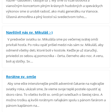
názve - Gaudete ("radujte sa"). My sme to vzali doslova a
vianočným koncertom plným krásnych hudobných a speváckych
výkonov sme si urobili radosť, ako malú generálku na Vianoce.
Úžasná atmosféra a plný kostol sú svedectvom toho,...
Navštívil nás sv. Mikuláš :-)
V predvečer sviatku sv. Mikuláša sme po večernej svätej omši
privítali hosťa. Po roku opäť prišiel medzi nás sám sv. Mikuláš, aby
odmenil všetky deti, ktoré boli v kostole. Keďže je už staručký,
priviedol zo sebou aj pomocníka – čerta, čierneho ako noc. A veru,
boli aj slzičky. Sv....
Rorátne sv. omše
Aby sme ešte intenzívnejšie prežili adventné čakanie na najkrajšie
sviatky roka, ukázali sme, že vieme svoje teplé postele opustiť aj
skoro ráno. To všetko kvôli sv. omši pri sviečkach o šiestej ráno. A
možno trošku aj kvôli rorátnym raňajkám spolu s pánom farárom a
pánom kaplánom na...