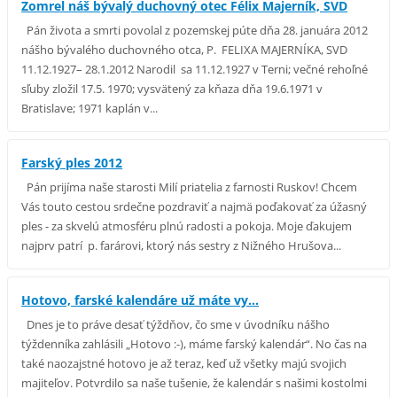
Zomrel náš bývalý duchovný otec Félix Majerník, SVD
Pán života a smrti povolal z pozemskej púte dňa 28. januára 2012
nášho bývalého duchovného otca, P. FELIXA MAJERNÍKA, SVD
11.12.1927– 28.1.2012 Narodil sa 11.12.1927 v Terni; večné rehoľné
sľuby zložil 17.5. 1970; vysvätený za kňaza dňa 19.6.1971 v
Bratislave; 1971 kaplán v...
Farský ples 2012
Pán prijíma naše starosti Milí priatelia z farnosti Ruskov! Chcem
Vás touto cestou srdečne pozdraviť a najmä poďakovať za úžasný
ples - za skvelú atmosféru plnú radosti a pokoja. Moje ďakujem
najprv patrí p. farárovi, ktorý nás sestry z Nižného Hrušova...
Hotovo, farské kalendáre už máte vy...
Dnes je to práve desať týždňov, čo sme v úvodníku nášho
týždenníka zahlásili „Hotovo :-), máme farský kalendár“. No čas na
také naozajstné hotovo je až teraz, keď už všetky majú svojich
majiteľov. Potvrdilo sa naše tušenie, že kalendár s našimi kostolmi