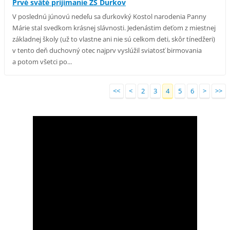
Prvé sväté prijímanie ZŠ Ďurkov
V poslednú júnovú nedeľu sa ďurkovký Kostol narodenia Panny
Márie stal svedkom krásnej slávnosti. Jedenástim deťom z miestnej
základnej školy (už to vlastne ani nie sú celkom deti, skôr tínedžeri)
v tento deň duchovný otec najprv vyslúžil sviatosť birmovania
a potom všetci po...
<<
<
2
3
4
5
6
>
>>