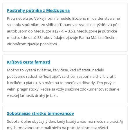
Postrehy pútnika z Medžugoria
Prvú nedeľu po Veľkej noci, na nedeľu Božieho milosrdenstva sme
sa spolu s pútnikmi zo sídliska Ťahanovce vydali na týždňovú púť
autobusom do Medžugoria (27.4. – 3.5.). Medžugorie je pútnické
miesto, kde sa už 33 rokov údajne zjavuje Panna Mária a šiestim
vizionárom zjavuje posolstvá...
Krížová cesta farnosti
Možno to vyzerá zvláštne, že v čase, keď už tretiu nedeľu
počúvame radostné “Ježiš žije!“, sa chcem aspoň na chvíľu vrátiť
k Veľkému piatku. No mám na to hneď dva dôvody. Ten prvý je
veľmi pragmatický, keďže sa vždy snažíme zdokumentovať dianie
v našej farnosti, druhý je tak...
Sobotňajšie stretko birmovancov
Sobota, úplne obyčajný deň, kedy každý z nás má niečo na práci. Aj
my, birmovanci, sme mali niečo na práci. Mali sme sa všetci