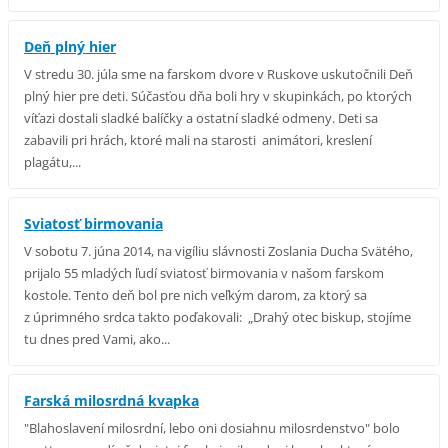
Deň plný hier
V stredu 30. júla sme na farskom dvore v Ruskove uskutočnili Deň
plný hier pre deti. Súčasťou dňa boli hry v skupinkách, po ktorých
víťazi dostali sladké balíčky a ostatní sladké odmeny. Deti sa
zabavili pri hrách, ktoré mali na starosti animátori, kreslení
plagátu,...
Sviatosť birmovania
V sobotu 7. júna 2014, na vigíliu slávnosti Zoslania Ducha Svätého,
prijalo 55 mladých ľudí sviatosť birmovania v našom farskom
kostole. Tento deň bol pre nich veľkým darom, za ktorý sa
z úprimného srdca takto poďakovali: „Drahý otec biskup, stojíme
tu dnes pred Vami, ako...
Farská milosrdná kvapka
"Blahoslavení milosrdní, lebo oni dosiahnu milosrdenstvo" bolo