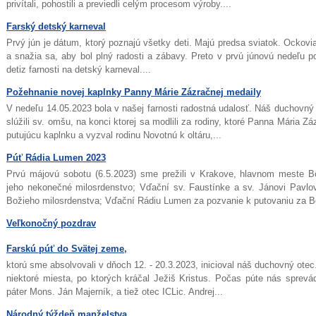
privítali, pohostili a previedli celým procesom výroby....
Farský detský karneval
Prvý jún je dátum, ktorý poznajú všetky deti. Majú predsa sviatok. Ockov
a snažia sa, aby bol plný radosti a zábavy. Preto v prvú júnovú nedeľu p
detiz farnosti na detský karneval....
Požehnanie novej kaplnky Panny Márie Zázračnej medaily
V nedeľu 14.05.2023 bola v našej farnosti radostná udalosť. Náš duchovný
slúžili sv. omšu, na konci ktorej sa modlili za rodiny, ktoré Panna Mária Zá
putujúcu kaplnku a vyzval rodinu Novotnú k oltáru,...
Púť Rádia Lumen 2023
Prvú májovú sobotu (6.5.2023) sme prežili v Krakove, hlavnom meste B
jeho nekonečné milosrdenstvo; Vďační sv. Faustínke a sv. Jánovi Pavlovi
Božieho milosrdenstva; Vďační Rádiu Lumen za pozvanie k putovaniu za B
Veľkonočný pozdrav
Farskú púť do Svätej zeme,
ktorú sme absolvovali v dňoch 12. - 20.3.2023, inicioval náš duchovný otec.
niektoré miesta, po ktorých kráčal Ježiš Kristus. Počas púte nás sprevá
páter Mons. Ján Majerník, a tiež otec ICLic. Andrej...
Národný týždeň manželstva