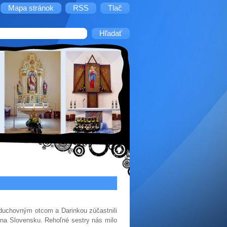
Mapa stránok
RSS
Tlač
 duchovným otcom a Darinkou zúčastnili
 na Slovensku. Rehoľné sestry nás milo