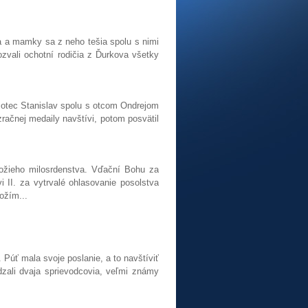
ia a mamky sa z neho tešia spolu s nimi
ozvali ochotní rodičia z Ďurkova všetky
 otec Stanislav spolu s otcom Ondrejom
zračnej medaily navštívi, potom posvätil
ožieho milosrdenstva. Vďační Bohu za
 II. za vytrvalé ohlasovanie posolstva
ožím...
 Púť mala svoje poslanie, a to navštíviť
dzali dvaja sprievodcovia, veľmi známy