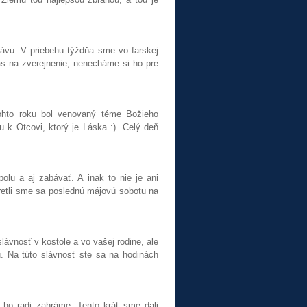
ávu. V priebehu týždňa sme vo farskej
as na zverejnenie, nenecháme si ho pre
Tohto roku bol venovaný téme Božieho
 k Otcovi, ktorý je Láska :). Celý deň
olu a aj zabávať. A inak to nie je ani
retli sme sa poslednú májovú sobotu na
lávnosť v kostole a vo vašej rodine, ale
iu. Na túto slávnosť ste sa na hodinách
i ho radi zahráme. Tento krát sme dali