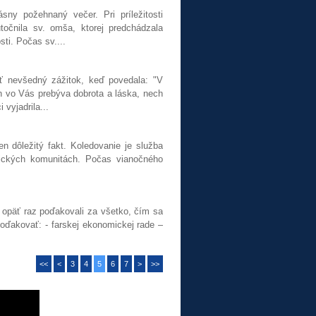
sny požehnaný večer. Pri príležitosti
čnila sv. omša, ktorej predchádzala
ti. Počas sv....
 nevšedný zážitok, keď povedala: "V
 vo Vás prebýva dobrota a láska, nech
vyjadrila...
n dôležitý fakt. Koledovanie je služba
frických komunitách. Počas vianočného
a opäť raz poďakovali za všetko, čím sa
oďakovať: - farskej ekonomickej rade –
<<
<
3
4
5
6
7
>
>>