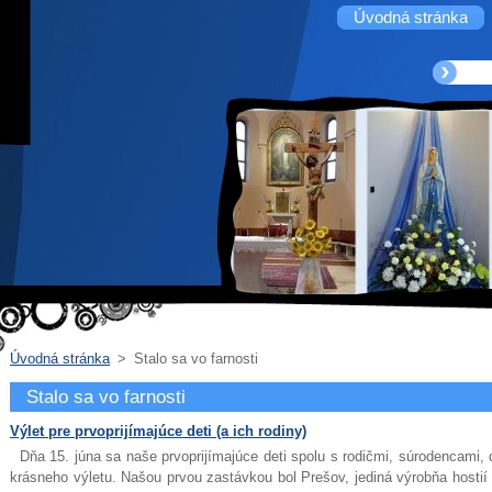
Úvodná stránka
Úvodná stránka
>
Stalo sa vo farnosti
Stalo sa vo farnosti
Výlet pre prvoprijímajúce deti (a ich rodiny)
Dňa 15. júna sa naše prvoprijímajúce deti spolu s rodičmi, súrodencami,
krásneho výletu. Našou prvou zastávkou bol Prešov, jediná výrobňa hostií