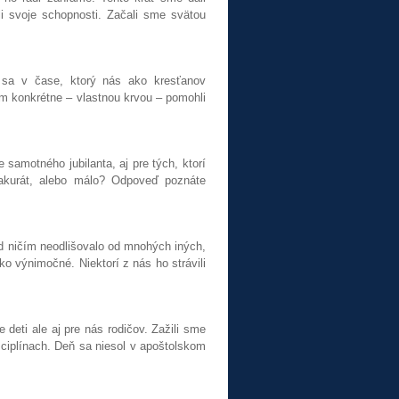
i svoje schopnosti. Začali sme svätou
e sa v čase, ktorý nás ako kresťanov
 konkrétne – vlastnou krvou – pomohli
 samotného jubilanta, aj pre tých, ktorí
akurát, alebo málo? Odpoveď poznáte
d ničím neodlišovalo od mnohých iných,
o výnimočné. Niektorí z nás ho strávili
deti ale aj pre nás rodičov. Zažili sme
sciplínach. Deň sa niesol v apoštolskom