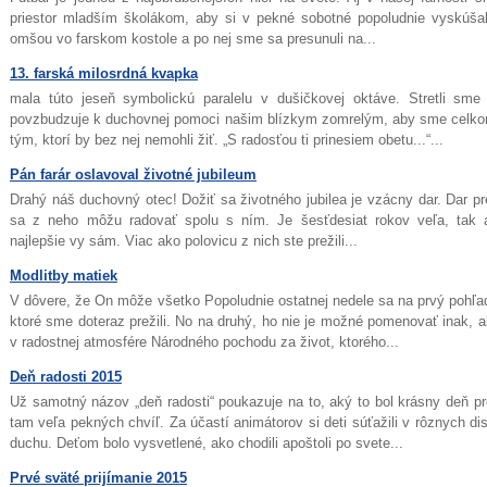
priestor mladším školákom, aby si v pekné sobotné popoludnie vyskúšal
omšou vo farskom kostole a po nej sme sa presunuli na...
13. farská milosrdná kvapka
mala túto jeseň symbolickú paralelu v dušičkovej oktáve. Stretli sm
povzbudzuje k duchovnej pomoci našim blízkym zomrelým, aby sme celkom
tým, ktorí by bez nej nemohli žiť. „S radosťou ti prinesiem obetu...“...
Pán farár oslavoval životné jubileum
Drahý náš duchovný otec! Dožiť sa životného jubilea je vzácny dar. Dar pre
sa z neho môžu radovať spolu s ním. Je šesťdesiat rokov veľa, tak 
najlepšie vy sám. Viac ako polovicu z nich ste prežili...
Modlitby matiek
V dôvere, že On môže všetko Popoludnie ostatnej nedele sa na prvý pohľa
ktoré sme doteraz prežili. No na druhý, ho nie je možné pomenovať inak, ak
v radostnej atmosfére Národného pochodu za život, ktorého...
Deň radosti 2015
Už samotný názov „deň radosti“ poukazuje na to, aký to bol krásny deň pre 
tam veľa pekných chvíľ. Za účastí animátorov si deti súťažili v rôznych di
duchu. Deťom bolo vysvetlené, ako chodili apoštoli po svete...
Prvé sväté prijímanie 2015