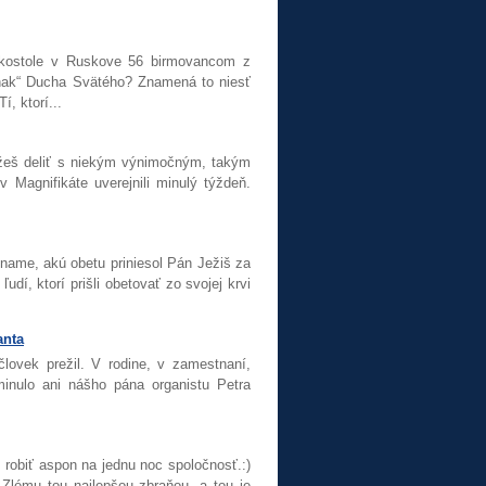
 kostole v Ruskove 56 birmovancom z
„znak“ Ducha Svätého? Znamená to niesť
, ktorí...
ôžeš deliť s niekým výnimočným, takým
 Magnifikáte uverejnili minulý týždeň.
name, akú obetu priniesol Pán Ježiš za
udí, ktorí prišli obetovať zo svojej krvi
anta
človek prežil. V rodine, v zamestnaní,
minulo ani nášho pána organistu Petra
 robiť aspon na jednu noc spoločnosť.:)
 Zlému tou najlepšou zbraňou, a tou je