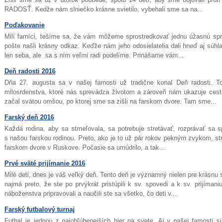
RADOSŤ. Kedže nám slniečko krásne svietilo, vybehali sme sa na...
Poďakovanie
Milí farníci, tešíme sa, že vám môžeme sprostredkovať jednu úžasnú spr
pošte našli krásny odkaz. Keďže nám jeho odosielatelia dali hneď aj súhl
len seba, ale sa s ním veľmi radi podelíme. Prinášame vám...
Deň radosti 2016
Dňa 27. augusta sa v našej farnosti už tradične konal Deň radosti. 
milosrdenstva, ktoré nás sprevádza životom a zároveň nám ukazuje cestu
začal svätou omšou, po ktorej sme sa zišli na farskom dvore. Tam sme...
Farský deň 2016
Každá rodina, aby sa stmeľovala, sa potrebuje stretávať, rozprávať sa sp
s našou farskou rodinou. Preto, ako je to už pár rokov pekným zvykom, st
farskom dvore v Ruskove. Počasie sa umúdrilo, a tak...
Prvé sväté prijímanie 2016
Milé deti, dnes je váš veľký deň. Tento deň je významný nielen pre krásnu s
najmä preto, že ste po prvýkrát pristúpili k sv. spovedi a k sv. prijíman
náboženstva pripravovali a naučili ste sa všetko, čo deti v...
Farský futbalový turnaj
Futbal je jednou z najobľúbenejších hier na svete. Aj v našej farnosti s