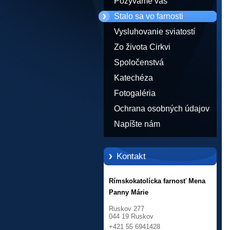
Pozývame vás
Stalo sa vo farnosti
Vysluhovanie sviatostí
Zo života Cirkvi
Spoločenstvá
Katechéza
Fotogaléria
Ochrana osobných údajov
Napíšte nám
Kontakt
Rímskokatolícka farnosť Mena
Panny Márie
Ruskov 277
044 19 Ruskov
+421 55 6941428