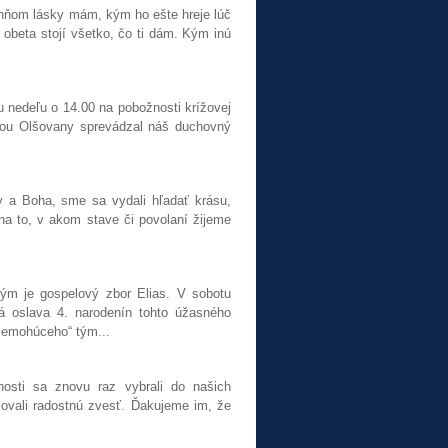
ohňom lásky mám, kým ho ešte hreje lúč
 obeta stojí všetko, čo ti dám. Kým inú
u nedeľu o 14.00 na pobožnosti krížovej
bcou Olšovany sprevádzal náš duchovný
y a Boha, sme sa vydali hľadať krásu,
na to, v akom stave či povolaní žijeme
ým je gospelový zbor Elias. V sobotu
 oslava 4. narodenín tohto úžasného
Všemohúceho“ tým...
nosti sa znovu raz vybrali do našich
ovali radostnú zvesť. Ďakujeme im, že