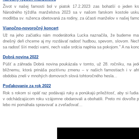
Život v našej farnosti bol v piatok 17.2.2023 zas bohatší o jeden krá
Národného týždňa manželstva 2023 sa v našom farskom kostole uskuto
modlitba sv. ruženca obetovaná za rodiny, za účasti manželov v našej farnos
Vianočno-novoročný koncert
Už na jeho začiatku nám moderátorka Lucka naznačila, že budeme mať
dnešný deň chceme aj my rozdávať radosť hudbou, spevom, slovom. Nech
sa radosť šíri medzi vami, nech vaše srdcia naplnia sa pokojom." A na konci 
Dobrá novina 2022
Púšť a záhrada Dobrá novina poukázala v tomto, už 28. ročníku, na jede
blížnemu, ktorá prináša pozitívnu zmenu – v našich farnostiach i v a
obdobia zneli v mnohých domovoch slová tohtoročného hesla...
Poďakovanie za rok 2022
Rok s rokom si opäť raz podávajú ruky a ponúkajú príležitosť, aby si ľudi
v odchádzajúcom roku vzájomne obdarovali a obohatili. Preto mi dovoľte p
lebo mi pomáhala spravovať a zveľaďovať...