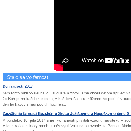
Stalo sa vo farnosti
Deň radosti 2017
nám tohto roku vyšiel na 21. augusta a znovu sme chceli deťom spríjemniť 
že Boh je na každom mieste, v každom čase a môžeme ho pocítiť v radost
deň ho každý z nás pocítil, hoci len...
Zasvätenie farnosti Božskému Srdcu Ježišovmu a Nepoškvrnenému S
V pondelok 10. júla 2017 sme vo farnosti privítali vzácnu návštevu – so
V lete, v čase, ktorý mnohí z nás využívajú na putovanie za Pannou Mári