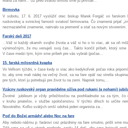
Mária za nami... Už pred svätou omšou sme ju privítali...
Birmovka
V sobotu, 17. 6. 2017 vyslúžiť otec biskup Marek Forgáč vo farskom
ruskovskej a svinickej farnosti sviatosť birmovania. Čo znamená prijať 
nezmazateľné znamenie, natrvalo sa premeniť a stať sa novým stvorením. Tí
Farský deň 2017
...Váž si každý okamih svojho života a váž si ho o to viac, ak sa oň m
výnimočným, že mu venuješ svoj čas... Takto končil príbeh, ktorý sme v
V čase medzi tým, kým sme príbeh pre vás vybrali (počas...
15. farská milosrdná kvapka
Vo Veľkom týždni, v čase kedy si viac ako kedykoľvek počas roka pripomí
to, aby sme mali nádej na večný život, sa na fare opäť raz stretla skupina ľ
pre tých, ktorí ju potrebujú pre život tu na zemi. Napriek tomu,...
Vzácny ruskovský organ pravidelne ožíva pod rukami (a nohami) jubil
Životné jubileum je vždy príležitosťou na poohliadnutie sa za tým, čo 
v kruhu priateľov, v službe spoločenstvu. V týchto dňoch to určite ne
Novotného. Koľko svätých omší odohrá jeden organista za...
Poď do Božej armády! alebo Noc na fare
Aby nebolo nášmu p. farárovi cez prázdniny na fare smutno, prišli sme mu
Zišli sme sa už v utorok poobede, spolu 14 detí, aby sme bojovali proti