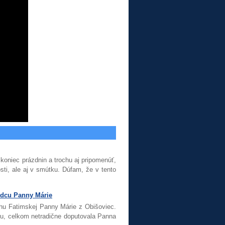
koniec prázdnin a trochu aj pripomenúť,
i, ale aj v smútku. Dúfam, že v tento
rdcu Panny Márie
chu Fatimskej Panny Márie z Obišoviec.
ou, celkom netradične doputovala Panna