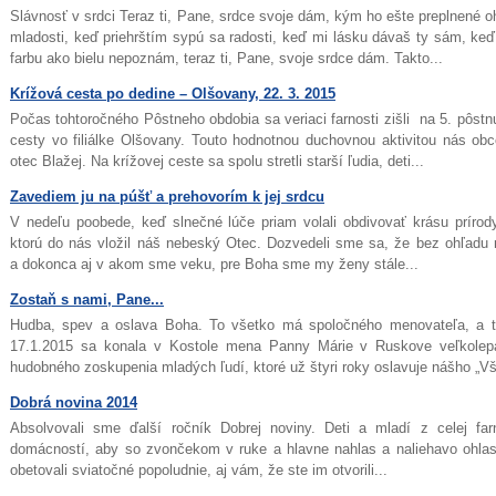
Slávnosť v srdci Teraz ti, Pane, srdce svoje dám, kým ho ešte preplnené 
mladosti, keď priehrštím sypú sa radosti, keď mi lásku dávaš ty sám, keď
farbu ako bielu nepoznám, teraz ti, Pane, svoje srdce dám. Takto...
Krížová cesta po dedine – Olšovany, 22. 3. 2015
Počas tohtoročného Pôstneho obdobia sa veriaci farnosti zišli na 5. pôstn
cesty vo filiálke Olšovany. Touto hodnotnou duchovnou aktivitou nás o
otec Blažej. Na krížovej ceste sa spolu stretli starší ľudia, deti...
Zavediem ju na púšť a prehovorím k jej srdcu
V nedeľu poobede, keď slnečné lúče priam volali obdivovať krásu prírod
ktorú do nás vložil náš nebeský Otec. Dozvedeli sme sa, že bez ohľadu 
a dokonca aj v akom sme veku, pre Boha sme my ženy stále...
Zostaň s nami, Pane...
Hudba, spev a oslava Boha. To všetko má spoločného menovateľa, a t
17.1.2015 sa konala v Kostole mena Panny Márie v Ruskove veľkolepá
hudobného zoskupenia mladých ľudí, ktoré už štyri roky oslavuje nášho „
Dobrá novina 2014
Absolvovali sme ďalší ročník Dobrej noviny. Deti a mladí z celej far
domácností, aby so zvončekom v ruke a hlavne nahlas a naliehavo ohlas
obetovali sviatočné popoludnie, aj vám, že ste im otvorili...